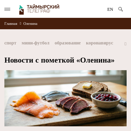
EN
Главная
Оленина
спорт
мини-футбол
образование
коронавирус
культура
дети
экология
благоустройство
Новости с пометкой «Оленина»
искусство
книги
стратегия норникеля
Норильск
Норникель
Красноярский край
Таймыр
Дудинка
автографы истории
Красноярскийкрай
Арктика
МФК Норильский никель
хоккей
Заполярный филиал Норникеля
NordStar
ЗГУ