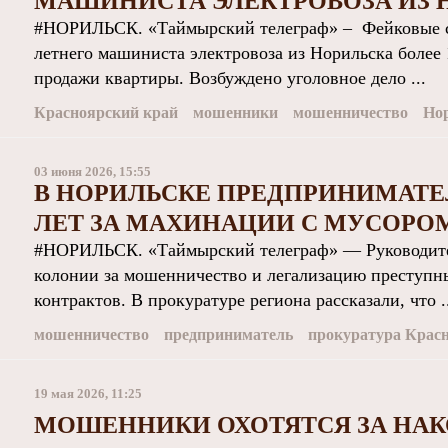
МАШИНИСТА ЭЛЕКТРОВОЗА ИЗ 
#НОРИЛЬСК. «Таймырский телеграф» – Фейковые с
летнего машиниста электровоза из Норильска более 
продажи квартиры. Возбуждено уголовное дело ...
Красноярский край
мошенники
мошенничество
Но
03 июня 2026, 15:55
В НОРИЛЬСКЕ ПРЕДПРИНИМАТЕ
ЛЕТ ЗА МАХИНАЦИИ С МУСОРО
#НОРИЛЬСК. «Таймырский телеграф» — Руководите
колонии за мошенничество и легализацию преступ
контрактов. В прокуратуре региона рассказали, что .
мошенничество
предприниматель
прокуратура Красн
19 мая 2026, 11:25
МОШЕННИКИ ОХОТЯТСЯ ЗА НА