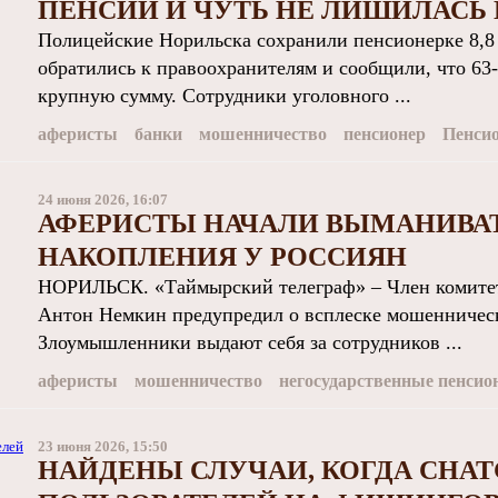
ПЕНСИИ И ЧУТЬ НЕ ЛИШИЛАСЬ 
Полицейские Норильска сохранили пенсионерке 8,8
обратились к правоохранителям и сообщили, что 63-
крупную сумму. Сотрудники уголовного ...
аферисты
банки
мошенничество
пенсионер
Пенси
24 июня 2026, 16:07
АФЕРИСТЫ НАЧАЛИ ВЫМАНИВА
НАКОПЛЕНИЯ У РОССИЯН
НОРИЛЬСК. «Таймырский телеграф» – Член комите
Антон Немкин предупредил о всплеске мошенничес
Злоумышленники выдают себя за сотрудников ...
аферисты
мошенничество
негосударственные пенси
23 июня 2026, 15:50
НАЙДЕНЫ СЛУЧАИ, КОГДА CHAT