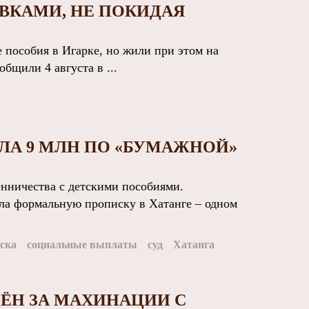
ВКАМИ, НЕ ПОКИДАЯ
пособия в Игарке, но жили при этом на
бщили 4 августа в ...
А 9 МЛН ПО «БУМАЖНОЙ»
нничества с детскими пособиями.
ла формальную прописку в Хатанге – одном
ска
социальные выплаты
суд
Хатанга
ЁН ЗА МАХИНАЦИИ С