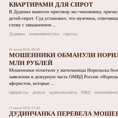
КВАРТИРАМИ ДЛЯ СИРОТ
В Дудинке вынесен приговор экс‑чиновнику, причас
детей‑сирот. Суд установил, что мужчина, отвечавш
схему с завышением ...
Дудинка
мошенничество
сироты
21 июля 2026, 09:38
МОШЕННИКИ ОБМАНУЛИ НОРИЛЬ
МЛН РУБЛЕЙ
Мошенники похитили у жительницы Норильска боле
заявлении в дежурную часть ОМВД России «Норильс
аферистов, которые ...
афиристы
деньги
криптовалюта
МВД
мошенничес
17 июля 2026, 17:34
ДУДИНЧАНКА ПЕРЕВЕЛА МОШЕН