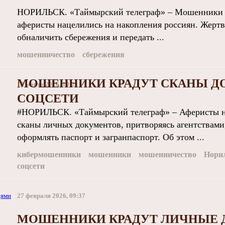
НОРИЛЬСК. «Таймырский телеграф» – Мошенники н
аферисты нацелились на накопления россиян. Жертв
обналичить сбережения и передать ...
мошенничество
сбережения
МОШЕННИКИ КРАДУТ СКАНЫ Д
12 марта 2026, 10:21
СОЦСЕТИ
#НОРИЛЬСК. «Таймырский телеграф» – Аферисты на
сканы личных документов, притворяясь агентствами
оформлять паспорт и загранпаспорт. Об этом ...
кибермошенники
мошенники
мошенничество
Нори
соцсети
27 февраля 2026, 09:37
МОШЕННИКИ КРАДУТ ЛИЧНЫЕ 