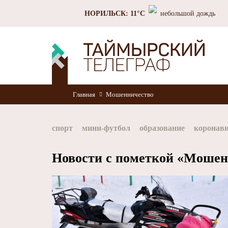
НОРИЛЬСК: 11°C
небольшой дождь
Главная
Мошенничество
спорт
мини-футбол
образование
коронав
Норильск
Норникель
Красноярский край
Новости с пометкой «Мошен
хоккей
Заполярный филиал Норникеля
Nor