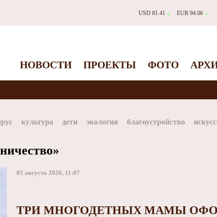
USD 81.41
EUR 94.06
▲
▲
НОВОСТИ
ПРОЕКТЫ
ФОТО
АРХ
ирус
культура
дети
экология
благоустройство
искусс
Таймыр
Дудинка
автографы истории
Красноярскийкр
ничество»
dStar
ЗГУ
Заполярный театр драмы
05 августа 2026, 11:07
ТРИ МНОГОДЕТНЫХ МАМЫ ОФО