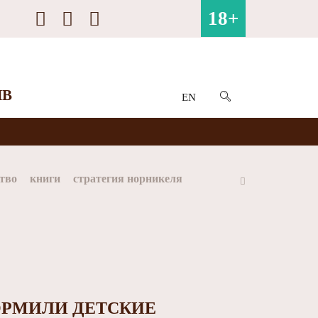
18+
ИВ
EN
тво
книги
стратегия норникеля
ай
Арктика
МФК Норильский никель
РМИЛИ ДЕТСКИЕ