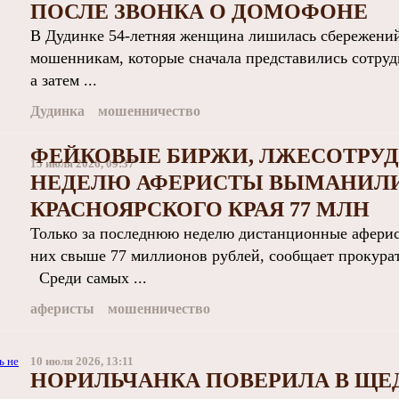
ПОСЛЕ ЗВОНКА О ДОМОФОНЕ
В Дудинке 54-летняя женщина лишилась сбережений 
мошенникам, которые сначала представились сотру
а затем ...
Дудинка
мошенничество
ФЕЙКОВЫЕ БИРЖИ, ЛЖЕСОТРУД
15 июля 2026, 09:37
НЕДЕЛЮ АФЕРИСТЫ ВЫМАНИЛИ
КРАСНОЯРСКОГО КРАЯ 77 МЛН
Только за последнюю неделю дистанционные аферис
них свыше 77 миллионов рублей, сообщает прокурату
Среди самых ...
аферисты
мошенничество
10 июля 2026, 13:11
НОРИЛЬЧАНКА ПОВЕРИЛА В ЩЕ