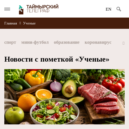
EN
Главная
Ученые
спорт
мини-футбол
образование
коронавирус
культура
дети
экология
благоустройство
Новости с пометкой «Ученые»
искусство
книги
стратегия норникеля
Норильск
Норникель
Красноярский край
Таймыр
Дудинка
автографы истории
Красноярскийкрай
Арктика
МФК Норильский никель
хоккей
Заполярный филиал Норникеля
NordStar
ЗГУ