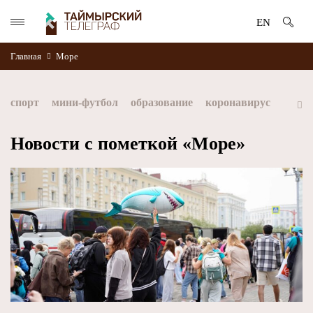
EN
Главная
Море
спорт
мини-футбол
образование
коронавирус
культура
дети
экология
благоустройство
Новости с пометкой «Море»
искусство
книги
стратегия норникеля
Норильск
Норникель
Красноярский край
Таймыр
Дудинка
автографы истории
Красноярскийкрай
Арктика
МФК Норильский никель
хоккей
Заполярный филиал Норникеля
NordStar
ЗГУ