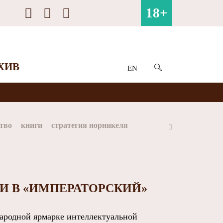
18+
ХИВ
EN
тво
книги
стратегия норникеля
ай
Арктика
МФК Норильский никель
И В «ИМПЕРАТОРСКИЙ»
родной ярмарке интеллектуальной