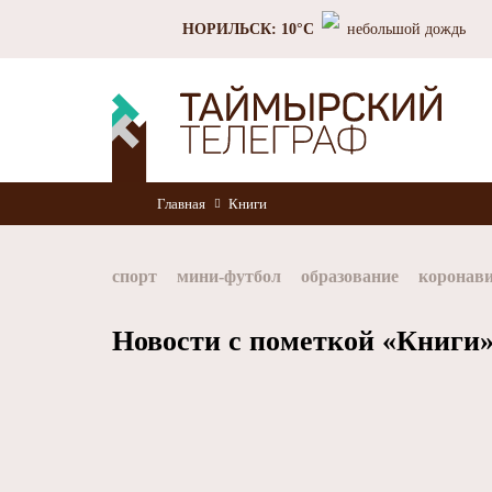
НОРИЛЬСК: 10°C
небольшой дождь
Главная
Книги
спорт
мини-футбол
образование
коронав
Норильск
Норникель
Красноярский край
Новости с пометкой «Книги»
хоккей
Заполярный филиал Норникеля
Nor