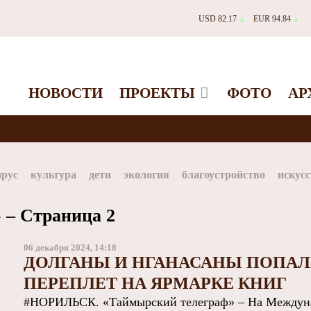
USD 82.17
EUR 94.84
▲
▲
НОВОСТИ
ПРОЕКТЫ
ФОТО
АР
ирус
культура
дети
экология
благоустройство
искусс
Таймыр
Дудинка
автографы истории
Красноярскийкр
 – Страница 2
dStar
ЗГУ
Заполярный театр драмы
06 декабря 2024, 14:18
ДОЛГАНЫ И НГАНАСАНЫ ПОПАЛ
ПЕРЕПЛЕТ НА ЯРМАРКЕ КНИГ
#НОРИЛЬСК. «Таймырский телеграф» – На Междуна