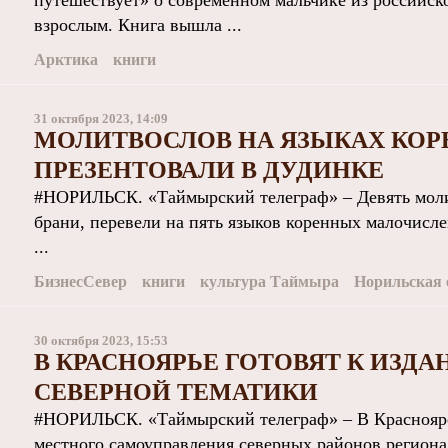
путешествует» о современном мальчике из российско
взрослым. Книга вышла ...
Арктика
книги
31 октября 2023, 14:09
МОЛИТВОСЛОВ НА ЯЗЫКАХ КОР
ПРЕЗЕНТОВАЛИ В ДУДИНКЕ
#НОРИЛЬСК. «Таймырский телеграф» – Девять моли
брани, перевели на пять языков коренных малочисл
...
БизнесСевер
книги
культура Таймыра
Норильская 
30 октября 2023, 15:53
В КРАСНОЯРЬЕ ГОТОВЯТ К ИЗД
СЕВЕРНОЙ ТЕМАТИКИ
#НОРИЛЬСК. «Таймырский телеграф» – В Красноярс
местного самоуправления северных районов региона