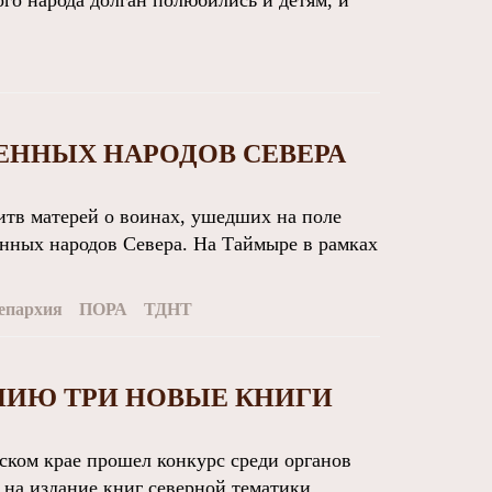
го народа долган полюбились и детям, и
ЕННЫХ НАРОДОВ СЕВЕРА
тв матерей о воинах, ушедших на поле
енных народов Севера. На Таймыре в рамках
епархия
ПОРА
ТДНТ
АНИЮ ТРИ НОВЫЕ КНИГИ
ком крае прошел конкурс среди органов
 на издание книг северной тематики.