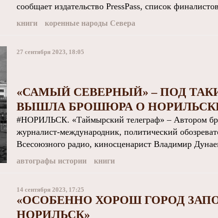
сообщает издательство PressPass, список финалистов 
книги
коренные народы Севера
27 сентября 2023, 18:05
«САМЫЙ СЕВЕРНЫЙ» – ПОД ТАКИ
ВЫШЛА БРОШЮРА О НОРИЛЬСК
#НОРИЛЬСК. «Таймырский телеграф» – Автором бр
журналист-международник, политический обозреват
Всесоюзного радио, киносценарист Владимир Дунаев.
автографы истории
книги
14 сентября 2023, 17:25
«ОСОБЕННО ХОРОШ ГОРОД ЗАП
НОРИЛЬСК»