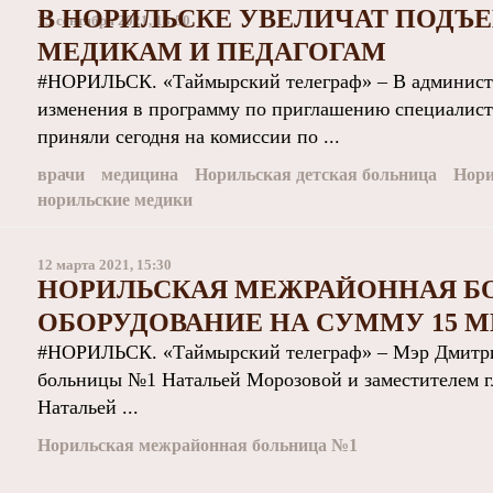
В НОРИЛЬСКЕ УВЕЛИЧАТ ПОД
15 сентября 2021, 18:50
МЕДИКАМ И ПЕДАГОГАМ
#НОРИЛЬСК. «Таймырский телеграф» – В администр
изменения в программу по приглашению специалисто
приняли сегодня на комиссии по ...
врачи
медицина
Норильская детская больница
Нори
норильские медики
12 марта 2021, 15:30
НОРИЛЬСКАЯ МЕЖРАЙОННАЯ Б
ОБОРУДОВАНИЕ НА СУММУ 15 
#НОРИЛЬСК. «Таймырский телеграф» – Мэр Дмитрий К
больницы №1 Натальей Морозовой и заместителем г
Натальей ...
Норильская межрайонная больница №1