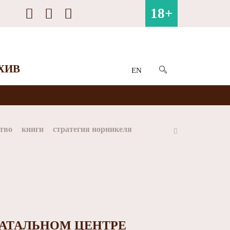
18+
ХИВ
EN
тво
книги
стратегия норникеля
ай
Арктика
МФК Норильский никель
НАТАЛЬНОМ ЦЕНТРЕ