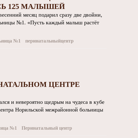
СЬ 125 МАЛЫШЕЙ
сенний месяц подарил сразу две двойни,
льницы №1. «Пусть каждый малыш растёт
ьница №1
перинатальныйцентр
ИНАТАЛЬНОМ ЦЕНТРЕ
ся и невероятно щедрым на чудеса в кубе
 центра Норильской межрайонной больницы
ница №1
Перинатальный центр