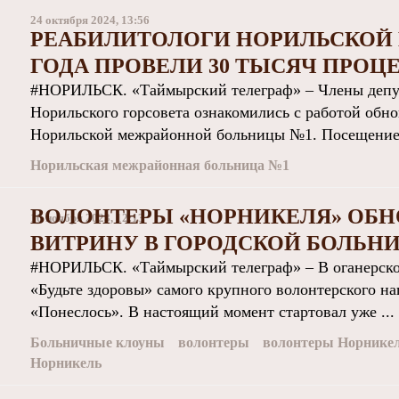
24 октября 2024, 13:56
РЕАБИЛИТОЛОГИ НОРИЛЬСКОЙ 
ГОДА ПРОВЕЛИ 30 ТЫСЯЧ ПРОЦ
#НОРИЛЬСК. «Таймырский телеграф» – Члены депут
Норильского горсовета ознакомились с работой обн
Норильской межрайонной больницы №1. Посещение о
Норильская межрайонная больница №1
ВОЛОНТЕРЫ «НОРНИКЕЛЯ» ОБН
10 ноября 2023, 12:13
ВИТРИНУ В ГОРОДСКОЙ БОЛЬНИ
#НОРИЛЬСК. «Таймырский телеграф» – В оганерской
«Будьте здоровы» самого крупного волонтерского н
«Понеслось». В настоящий момент стартовал уже ...
Больничные клоуны
волонтеры
волонтеры Норнике
Норникель