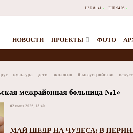
USD 81.41
EUR 94.06
▲
▲
НОВОСТИ
ПРОЕКТЫ
ФОТО
АР
ирус
культура
дети
экология
благоустройство
искусс
Таймыр
Дудинка
автографы истории
Красноярскийкр
ьская межрайонная больница №1»
dStar
ЗГУ
Заполярный театр драмы
02 июня 2026, 15:40
МАЙ ЩЕДР НА ЧУДЕСА: В ПЕРИ