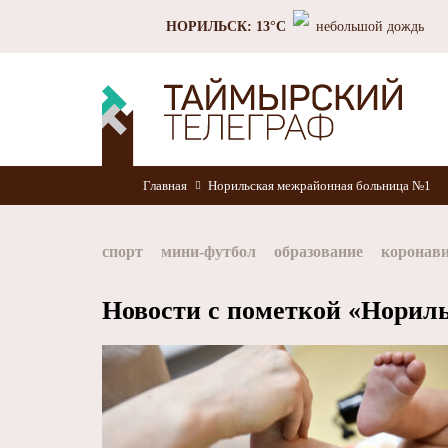
НОРИЛЬСК: 13°C
небольшой дождь
Главная
Норильская межрайонная больница №1
спорт
мини-футбол
образование
коронав
Норильск
Норникель
Красноярский край
Новости с пометкой «Норил
хоккей
Заполярный филиал Норникеля
Nor