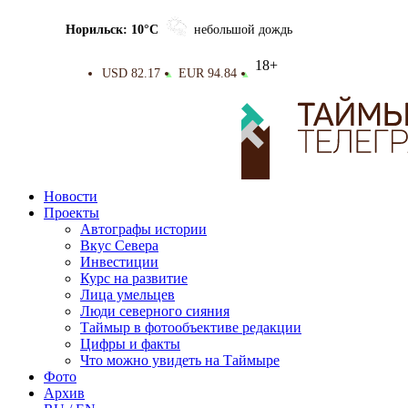
Норильск: 10°C
небольшой дождь
18+
USD 82.17
EUR 94.84
▲
▲
Новости
Проекты
Автографы истории
Вкус Севера
Инвестиции
Курс на развитие
Лица умельцев
Люди северного сияния
Таймыр в фотообъективе редакции
Цифры и факты
Что можно увидеть на Таймыре
Фото
Архив