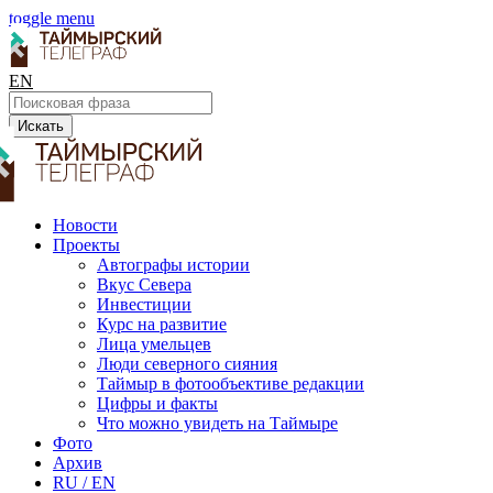
toggle menu
EN
Искать
Новости
Проекты
Автографы истории
Вкус Севера
Инвестиции
Курс на развитие
Лица умельцев
Люди северного сияния
Таймыр в фотообъективе редакции
Цифры и факты
Что можно увидеть на Таймыре
Фото
Архив
RU / EN