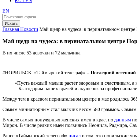
RU / EN
EN
Искать
Главная
Новости
Май щедр на чудеса: в перинатальном центре
Май щедр на чудеса: в перинатальном центре Но
В их числе 53 девочки и 72 мальчика
#НОРИЛЬСК. «Таймырский телеграф» –
Последний весенний 
«Пусть каждый малыш растёт здоровым и счастливым, а 
– Благодарим наших врачей и акушерок за профессионали
Между тем в краевом перинатальном центре в мае родилось 36
Самым миниатюрным стал мальчик весом 580 граммов. Самым 
В числе самых популярных женских имен в крае, по
данным
по
Мирон. В числе редких имен появились Неонила, Радмира, Сам
Ранее «Таймырский телеграф»
писал
о том, что норильские ма