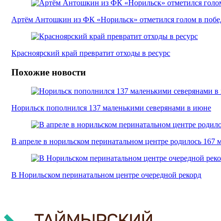
Артём Антошкин из ФК «Норильск» отметился голом в побе
Красноярский край превратит отходы в ресурс
Похожие новости
Норильск пополнился 137 маленькими северянами в июне
В апреле в норильском перинатальном центре родилось 167
В Норильском перинатальном центре очередной рекорд