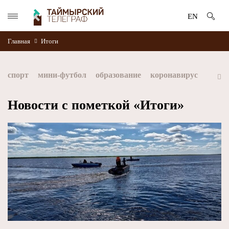
EN
Главная
Итоги
спорт
мини-футбол
образование
коронавирус
культура
дети
экология
благоустройство
Новости с пометкой «Итоги»
искусство
книги
стратегия норникеля
Норильск
Норникель
Красноярский край
Таймыр
Дудинка
автографы истории
Красноярскийкрай
Арктика
МФК Норильский никель
хоккей
Заполярный филиал Норникеля
NordStar
ЗГУ