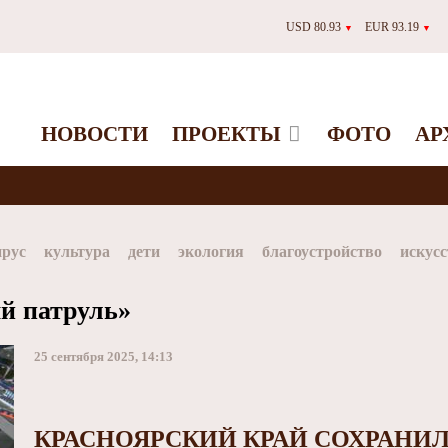
USD 80.93
EUR 93.19
▼
▼
НОВОСТИ
ПРОЕКТЫ
ФОТО
АР
ирус
культура
дети
экология
благоустройство
искусс
Таймыр
Дудинка
автографы истории
Красноярскийкр
й патруль»
dStar
ЗГУ
Заполярный театр драмы
25 сентября 2025, 14:13
КРАСНОЯРСКИЙ КРАЙ СОХРАНИЛ