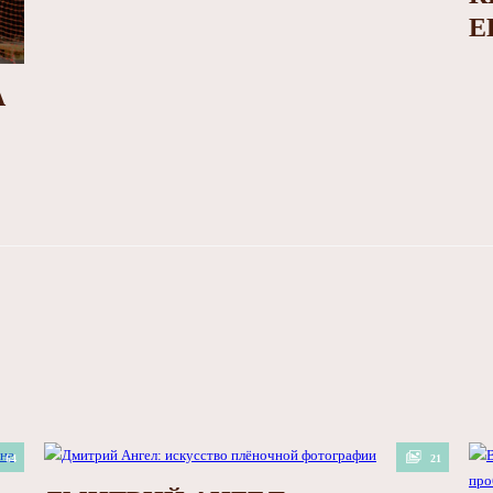
Е
А
64
21