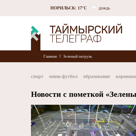
НОРИЛЬСК: 17°C
дождь
Главная
Зеленый патруль
спорт
мини-футбол
образование
коронав
Норильск
Норникель
Красноярский край
Новости с пометкой «Зелены
хоккей
Заполярный филиал Норникеля
Nor