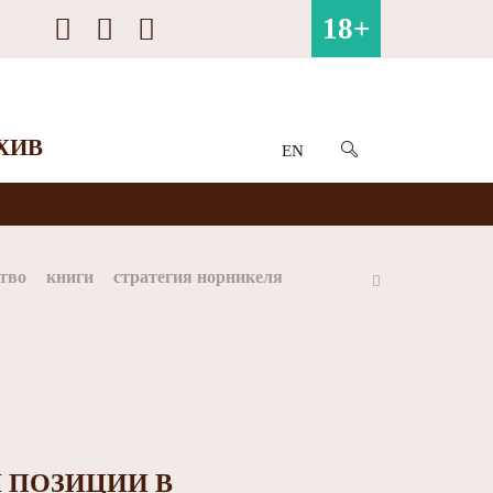
18+
ХИВ
EN
тво
книги
стратегия норникеля
ай
Арктика
МФК Норильский никель
 ПОЗИЦИИ В