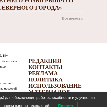
ЕТНЕГО РОЗЫГРЫША ОТ
СЕВЕРНОГО ГОРОДА»
Все новости
6. 18+
РЕДАКЦИЯ
обязательна.
КОНТАКТЫ
амных
РЕКЛАМА
ПОЛИТИКА
мационных
ИСПОЛЬЗОВАНИЕ
тва массовой
МАТЕРИАЛОВ
я П. Ю.
др.) для обеспечения работоспособности и улучшения
ованием данных технологий:
Принять