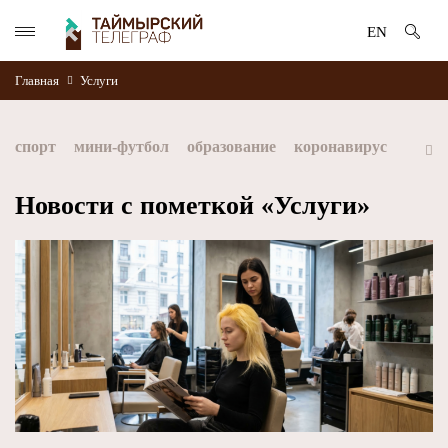
EN
Главная
Услуги
спорт
мини-футбол
образование
коронавирус
культура
дети
экология
благоустройство
Новости с пометкой «Услуги»
искусство
книги
стратегия норникеля
Норильск
Норникель
Красноярский край
Таймыр
Дудинка
автографы истории
Красноярскийкрай
Арктика
МФК Норильский никель
хоккей
Заполярный филиал Норникеля
NordStar
ЗГУ