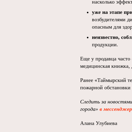
насколько эффек
уже на этапе пр
возбудителями ди
опасным для здор
неизвестно, соб
продукции.
Еще у продавца часто
медицинская книжка, 
Ранее «Таймырский т
пожарной обстановки 
Следить за новостям
города»
в мессендже
Алана Улубиева