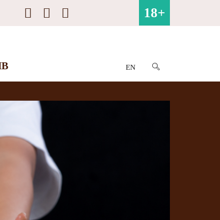
18+
ИВ
EN