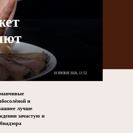
жет
яют
18 ИЮНЯ 2026, 11:52
аманчивые
абосолёной и
омашнее лучше
ждении зачастую и
бнадзора