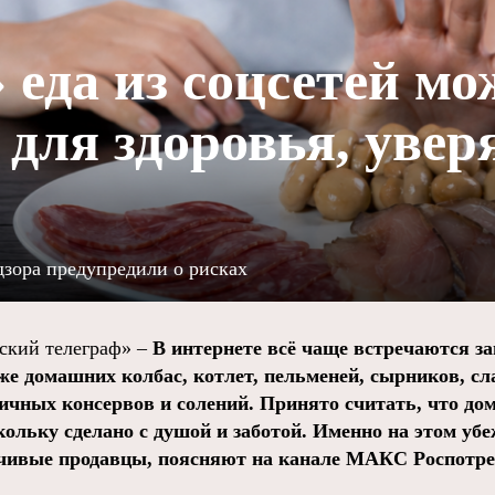
еда из соцсетей мо
 для здоровья, увер
зора предупредили о рисках
кий телеграф» –
В интернете всё чаще встречаются з
же домашних колбас, котлет, пельменей, сырников, сл
ичных консервов и солений. Принято считать, что д
ольку сделано с душой и заботой. Именно на этом убе
чивые продавцы, поясняют на канале МАКС Роспотре