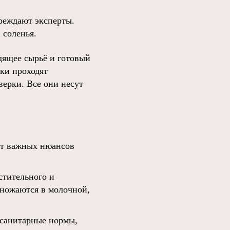
преждают эксперты.
 соленья.
дящее сырьё и готовый
ики проходят
ерки. Все они несут
ют важных нюансов
стительного и
ножаются в молочной,
 санитарные нормы,