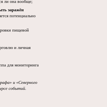
я ли она вообще;
быть заражён
ляется потенциально
ировки пищевой
рговлю и личная
уппа для мониторинга
графа»
и
«Северного
урсе событий
.