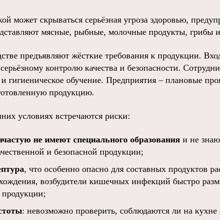
кой может скрываться серьёзная угроза здоровью, преду
дставляют мясные, рыбные, молочные продукты, грибы и
дстве предъявляют жёсткие требования к продукции. Вхо
 серьёзному контролю качества и безопасности. Сотрудн
и гигиеническое обучение. Предприятия – плановые пров
зготовленную продукцию.
шних условиях встречаются риски:
ачастую не имеют специального образования
и не зна
ачественной и безопасной продукции;
ептура
, что особенно опасно для составных продуктов ра
хождения, возбудители кишечных инфекций быстро разм
 продукции;
стоты
: невозможно проверить, соблюдаются ли на кухне