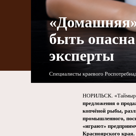
«Домашняя» 
быть опасна
эксперты
Специалисты краевого Роспотребнад
НОРИЛЬСК. «Таймырс
предложения о прода
копчёной рыбы, разл
промышленного, поск
«играют» предприим
Красноярского края.