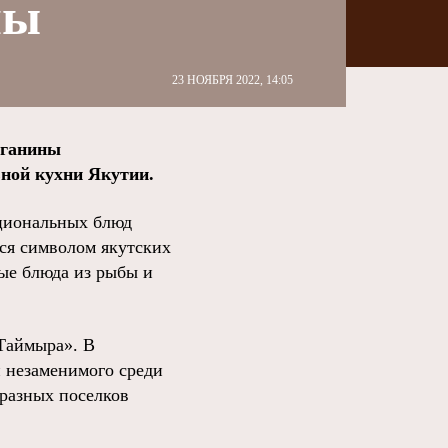
ны
23 НОЯБРЯ 2022, 14:05
оганины
ьной кухни Якутии.
ациональных блюд
тся символом якутских
ные блюда из рыбы и
Таймыра». В
и незаменимого среди
 разных поселков