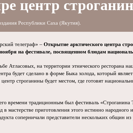
ре центр строгани
здания Республики Саха (Якутия).
ский телеграф» –
Открытие арктического центра стр
 ноября на фестивале, посвященном блюдам национал
дьбе Атласовых, на территории этнического ресторана н
нтра будет сделано в форме Быка холода, который являе
 центр строганины будет местом, где готовят националь
его времени традиционным был фестиваль «Строганина 
 в мастерстве приготовления этого истинно народного 
одукта соперничали представители нескольких общин из