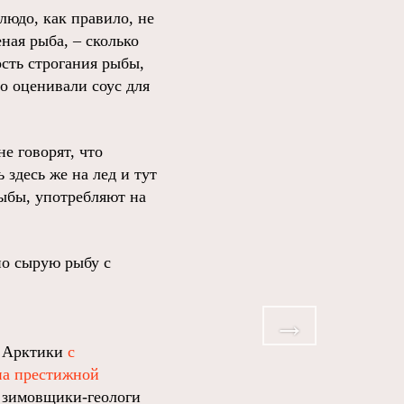
людо, как правило, не
ная рыба, – сколько
сть строгания рыбы,
о оценивали соус для
е говорят, что
 здесь же на лед и тут
рыбы, употребляют на
но сырую рыбу с
я Арктики
с
на престижной
ы зимовщики-геологи