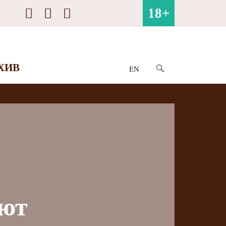
18+
ХИВ
EN
ают