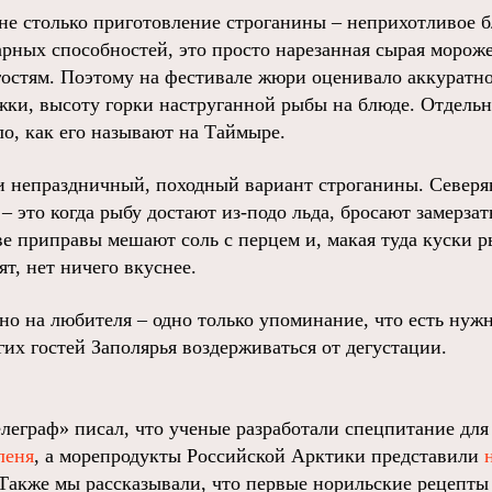
не столько приготовление строганины – неприхотливое б
рных способностей, это просто нарезанная сырая мороже
 гостям. Поэтому на фестивале жюри оценивало аккуратно
жки, высоту горки наструганной рыбы на блюде. Отдельн
ло, как его называют на Таймыре.
и непраздничный, походный вариант строганины. Северян
– это когда рыбу достают из-подо льда, бросают замерзать
ве приправы мешают соль с перцем и, макая туда куски 
ят, нет ничего вкуснее.
вно на любителя – одно только упоминание, что есть нуж
гих гостей Заполярья воздерживаться от дегустации.
леграф» писал, что ученые разработали спецпитание дл
леня
, а морепродукты Российской Арктики представили
 Также мы рассказывали, что первые норильские рецепт