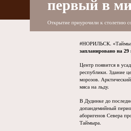
первый в ми
Открытие приурочили к столетию со
#НОРИЛЬСК. «Таймыр
запланировано на 29
Центр появится в уса
республики. Здание це
морозов. Арктический
мяса на льду.
В Дудинке до последн
допандемийный период
аборигенов Севера пр
Таймыра.