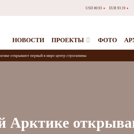
USD 80.93
EUR 93.19
▼
▼
НОВОСТИ
ПРОЕКТЫ
ФОТО
АР
ктике открывают первый в мире центр строганины
ой Арктике открыв