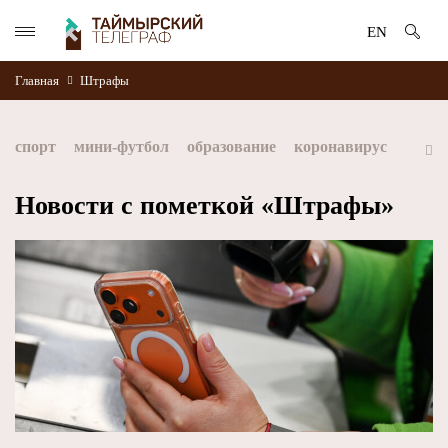
EN
Главная
Штрафы
спорт
мини-футбол
образование
коронавирус
культура
дети
экология
благоустройство
Новости с пометкой «Штрафы»
искусство
книги
стратегия норникеля
Норильск
Норникель
Красноярский край
Таймыр
Дудинка
автографы истории
Красноярскийкрай
Арктика
МФК Норильский никель
хоккей
Заполярный филиал Норникеля
NordStar
ЗГУ