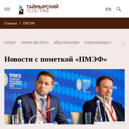
EN
Главная
ПМЭФ
спорт
мини-футбол
образование
коронавирус
культура
дети
экология
благоустройство
Новости с пометкой «ПМЭФ»
искусство
книги
стратегия норникеля
Норильск
Норникель
Красноярский край
Таймыр
Дудинка
автографы истории
Красноярскийкрай
Арктика
МФК Норильский никель
хоккей
Заполярный филиал Норникеля
NordStar
ЗГУ