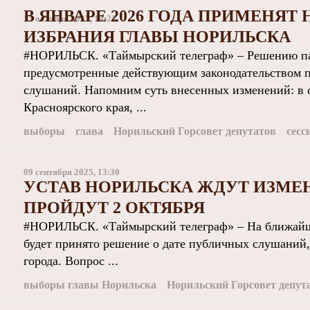
В ЯНВАРЕ 2026 ГОДА ПРИМЕНЯ
15 октября 2025, 14:21
ИЗБРАНИЯ ГЛАВЫ НОРИЛЬСКА
#НОРИЛЬСК. «Таймырский телеграф» – Решению па
предусмотренные действующим законодательством 
слушаний. Напомним суть внесенных изменений: в 
Красноярского края, ...
выборы
глава
Норильский Горсовет депутатов
сесс
09 сентября 2025, 13:30
УСТАВ НОРИЛЬСКА ЖДУТ ИЗМЕ
ПРОЙДУТ 2 ОКТЯБРЯ
#НОРИЛЬСК. «Таймырский телеграф» – На ближайшей
будет принято решение о дате публичных слушаний,
города. Вопрос ...
выборы главы Норильска
Норильский Горсовет депут