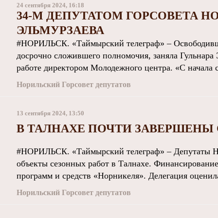
24 сентября 2024, 16:18
34-М ДЕПУТАТОМ ГОРСОВЕТА Н
ЭЛЬМУРЗАЕВА
#НОРИЛЬСК. «Таймырский телеграф» – Освободивше
досрочно сложившего полномочия, заняла Гульнара 
работе директором Молодежного центра. «С начала се
Норильский Горсовет депутатов
13 сентября 2024, 13:50
В ТАЛНАХЕ ПОЧТИ ЗАВЕРШЕНЫ
#НОРИЛЬСК. «Таймырский телеграф» – Депутаты Н
объекты сезонных работ в Талнахе. Финансирование
программ и средств «Норникеля». Делегация оценила
Норильский Горсовет депутатов