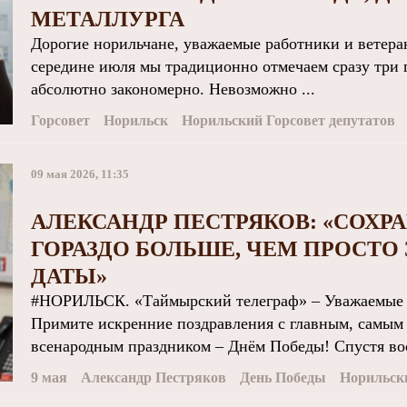
МЕТАЛЛУРГА
Дорогие норильчане, уважаемые работники и ветера
середине июля мы традиционно отмечаем сразу три 
абсолютно закономерно. Невозможно ...
Горсовет
Норильск
Норильский Горсовет депутатов
09 мая 2026, 11:35
АЛЕКСАНДР ПЕСТРЯКОВ: «СОХРА
ГОРАЗДО БОЛЬШЕ, ЧЕМ ПРОСТО
ДАТЫ»
#НОРИЛЬСК. «Таймырский телеграф» – Уважаемые н
Примите искренние поздравления с главным, самым
всенародным праздником – Днём Победы! Спустя вос
9 мая
Александр Пестряков
День Победы
Норильски