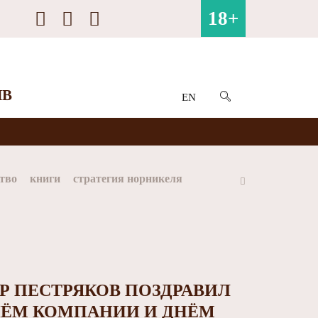
18+
ИВ
EN
тво
книги
стратегия норникеля
ай
Арктика
МФК Норильский никель
Р ПЕСТРЯКОВ ПОЗДРАВИЛ
ДНЁМ КОМПАНИИ И ДНЁМ