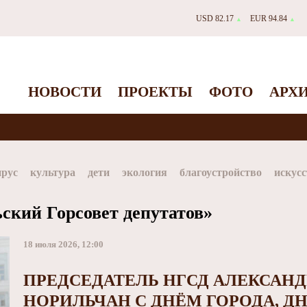
USD 82.17
EUR 94.84
▲
▲
НОВОСТИ
ПРОЕКТЫ
ФОТО
АРХ
ирус
культура
дети
экология
благоустройство
искусс
Таймыр
Дудинка
автографы истории
Красноярскийкр
ский Горсовет депутатов»
dStar
ЗГУ
Заполярный театр драмы
18 июля 2026, 12:00
ПРЕДСЕДАТЕЛЬ НГСД АЛЕКСАНД
НОРИЛЬЧАН С ДНЁМ ГОРОДА, 