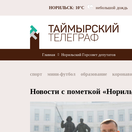
НОРИЛЬСК: 10°C
небольшой дождь
Главная
Норильский Горсовет депутатов
спорт
мини-футбол
образование
коронав
Норильск
Норникель
Красноярский край
Новости с пометкой «Нориль
хоккей
Заполярный филиал Норникеля
Nor