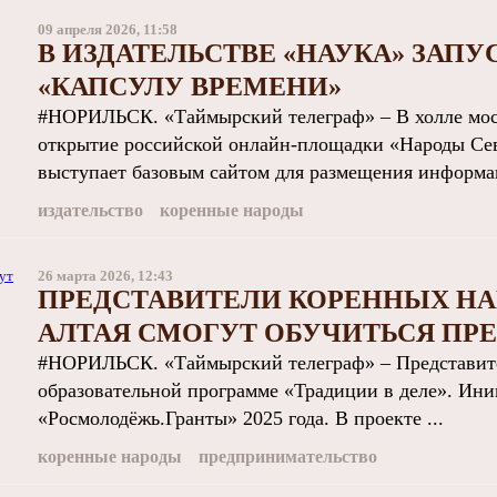
09 апреля 2026, 11:58
В ИЗДАТЕЛЬСТВЕ «НАУКА» ЗАП
«КАПСУЛУ ВРЕМЕНИ»
#НОРИЛЬСК. «Таймырский телеграф» – В холле моск
открытие российской онлайн-площадки «Народы Сев
выступает базовым сайтом для размещения информац
издательство
коренные народы
26 марта 2026, 12:43
ПРЕДСТАВИТЕЛИ КОРЕННЫХ НА
АЛТАЯ СМОГУТ ОБУЧИТЬСЯ ПР
#НОРИЛЬСК. «Таймырский телеграф» – Представите
образовательной программе «Традиции в деле». Ини
«Росмолодёжь.Гранты» 2025 года. В проекте ...
коренные народы
предпринимательство