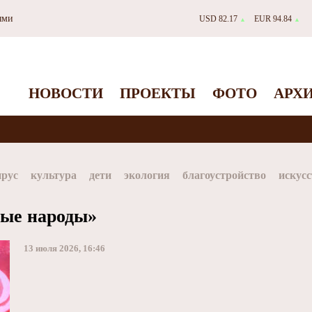
ями
USD 82.17
EUR 94.84
▲
▲
НОВОСТИ
ПРОЕКТЫ
ФОТО
АРХ
ирус
культура
дети
экология
благоустройство
искусс
Таймыр
Дудинка
автографы истории
Красноярскийкр
ные народы»
dStar
ЗГУ
Заполярный театр драмы
13 июля 2026, 16:46