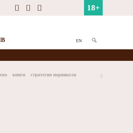
18+
ИВ
EN
тво
книги
стратегия норникеля
ай
Арктика
МФК Норильский никель