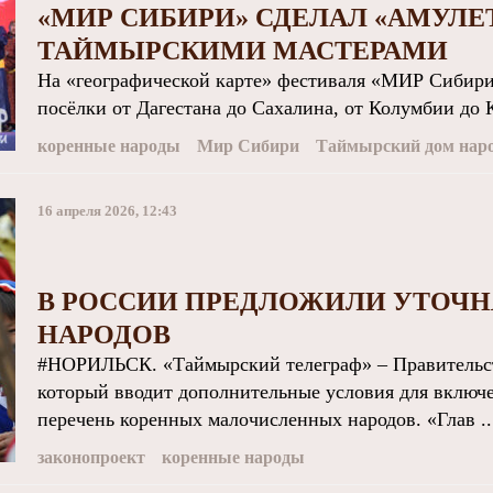
«МИР СИБИРИ» СДЕЛАЛ «АМУЛЕТ
ТАЙМЫРСКИМИ МАСТЕРАМИ
На «географической карте» фестиваля «МИР Сибири»
посёлки от Дагестана до Сахалина, от Колумбии до К
коренные народы
Мир Сибири
Таймырский дом наро
16 апреля 2026, 12:43
В РОССИИ ПРЕДЛОЖИЛИ УТОЧН
НАРОДОВ
#НОРИЛЬСК. «Таймырский телеграф» – Правительств
который вводит дополнительные условия для включ
перечень коренных малочисленных народов. «Глав ..
законопроект
коренные народы