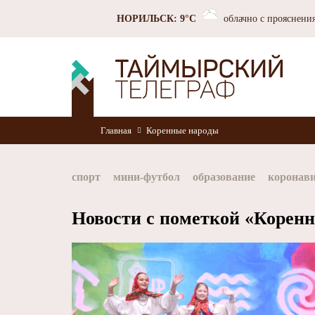
НОРИЛЬСК: 9°C
облачно с прояснени
Главная
Коренные народы
спорт
мини-футбол
образование
коронав
Норильск
Норникель
Красноярский край
Новости с пометкой «Корен
хоккей
Заполярный филиал Норникеля
Nor