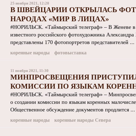
25 ноября 2021, 12:20
В ШВЕЙЦАРИИ ОТКРЫЛАСЬ ФО
НАРОДАХ «МИР В ЛИЦАХ»
#НОРИЛЬСК. «Таймырский телеграф» – В Женеве в
известного российского фотохудожника Александра
представлены 170 фотопортретов представителей ...
коренные народы
фотовыставка
11 ноября 2021, 11:30
МИНПРОСВЕЩЕНИЯ ПРИСТУПИЛ
КОМИССИИ ПО ЯЗЫКАМ КОРЕН
#НОРИЛЬСК. «Таймырский телеграф» – Минпросвещ
о создании комиссии по языкам коренных малочисле
Общественное обсуждение документов продлится ...
коренные народы
коренные народы Севера