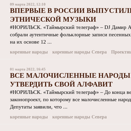
09 марта 2022, 12:10
ВПЕРВЫЕ В РОССИИ ВЫПУСТИЛ
ЭТНИЧЕСКОЙ МУЗЫКИ
#НОРИЛЬСК. «Таймырский телеграф» – DJ Дамир А
собрали аутентичные фольклорные записи песенных
на их основе 12 ...
коренные народы
коренные народы Севера
Проектны
01 марта 2022, 16:45
ВСЕ МАЛОЧИСЛЕННЫЕ НАРОДЫ 
УТВЕРДИТЬ СВОЙ АЛФАВИТ
#НОРИЛЬСК. «Таймырский телеграф» – До конца вес
законопроект, по которому все малочисленные народ
Депутаты заявили, что ...
коренные народы
коренные народы Севера