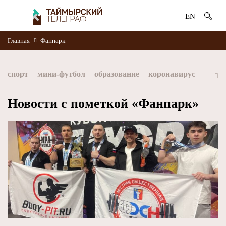
EN
Главная
Фанпарк
спорт
мини-футбол
образование
коронавирус
культура
дети
экология
благоустройство
Новости с пометкой «Фанпарк»
искусство
книги
стратегия норникеля
Норильск
Норникель
Красноярский край
Таймыр
Дудинка
автографы истории
Красноярскийкрай
Арктика
МФК Норильский никель
хоккей
Заполярный филиал Норникеля
NordStar
ЗГУ