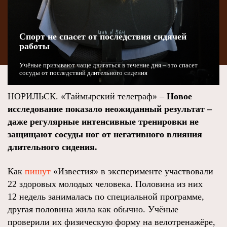
Спорт не спасет от последствия сидячей
работы
Учёные призывают чаще двигаться в течение дня – это спасет
сосуды от последствий длительного сидения
НОРИЛЬСК. «Таймырский телеграф» –
Новое
исследование показало неожиданный результат –
даже регулярные интенсивные тренировки не
защищают сосуды ног от негативного влияния
длительного сидения.
Как
пишут
«Известия» в эксперименте участвовали
22 здоровых молодых человека. Половина из них
12 недель занималась по специальной программе,
другая половина жила как обычно. Учёные
проверили их физическую форму на велотренажёре,