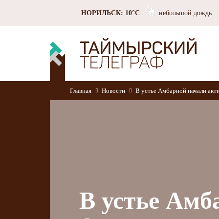
НОРИЛЬСК: 10°C
небольшой дождь
Главная
Новости
В устье Амбарной начали акт
В устье Амб