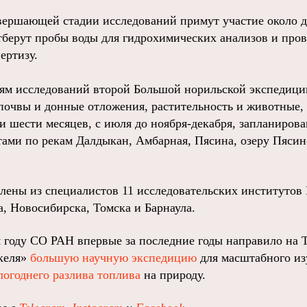
авершающей стадии исследований примут участие около 
берут пробы воды для гидрохимических анализов и пров
ертизу.
м исследований второй Большой норильской экспедиции
почвы и донные отложения, растительность и животные,
и шести месяцев, с июля до ноября-декабря, запланиров
ами по рекам Далдыкан, Амбарная, Пясина, озеру Пясино
лены из специалистов 11 исследовательских институтов 
а, Новосибирска, Томска и Барнаула.
году СО РАН впервые за последние годы направило на 
келя»
большую научную экспедицию
для масштабного из
огоднего разлива топлива
на природу.