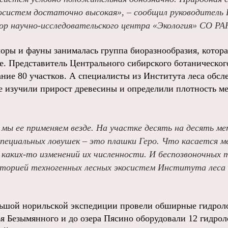
осистем достаточно высокая», – сообщил руководитель 
тор научно-исследовательского центра «Экология» СО Р
оры и фауны занималась группа биоразнообразия, которая
е. Представитель Центрального сибирского ботанического
ание 80 участков. А специалисты из Института леса обс
де изучили прирост древесины и определили плотность 
 мы ее применяем везде. На участке десять на десять м
специальных ловушек – это плашки Геро. Что касается 
каких-то изменений их численности. И беспозвоночных 
торией техногенных лесных экосистем Института леса
льшой норильской экспедиции провели обширные гидрол
ья Безымянного и до озера Пясино оборудовали 12 гидрол