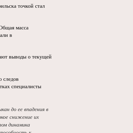
ильска точкой стал
 Общая масса
али в
лают выводы о текущей
о следов
стках специалисты
кан до ее впадения в
зкое снижение их
лом динамика
способность к