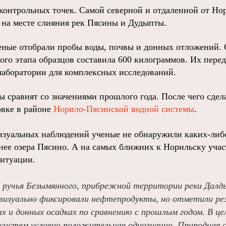
 контрольных точек. Самой северной и отдаленной от Нор
 на месте слияния рек Пясины и Дудыпты.
еные отобрали пробы воды, почвы и донных отложений.
ого этапа образцов составила 600 килограммов. Их перед
аборатории для комплексных исследований.
ы сравнят со значениями прошлого года. После чего сде
овке в районе
Норило-Пясинской водной системы
.
визуальных наблюдений ученые не обнаружили каких-либ
нее озера Пясино. А на самых ближних к Норильску уча
итуации.
 ручья Безымянного, прибрежной территории реки Далды
визуально фиксировали нефтепродукты, но отметили ре
х и донных осадках по сравнению с прошлым годом. В це
осистем условно положительная однозначно. Природная 