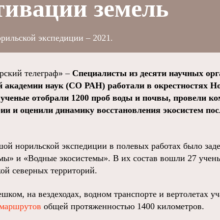
тивации земель
рильской экспедиции – 2021.
ский телеграф» –
Специалисты из десяти научных ор
й академии наук (СО РАН) работали в окрестностях Н
я ученые отобрали 1200 проб воды и почвы, провели к
ии и оценили динамику восстановления экосистем пос
шой норильской экспедиции в полевых работах было заде
мы» и «Водные экосистемы». В их состав вошли 27 уче
ой северных территорий.
ешком, на вездеходах, водном транспорте и вертолетах 
 маршрутов
общей протяженностью 1400 километров.