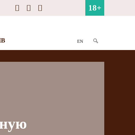
18+
ИВ
EN
вную