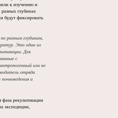
пили к изучению и
а разных глубинах
ки будут фиксировать
по разным глубинам,
ератур. Это один из
льтивации. Для
занные с
 антропогенный или не
оводитель отряда
почвоведения и
я фаза рекультивации
па экспедиции,