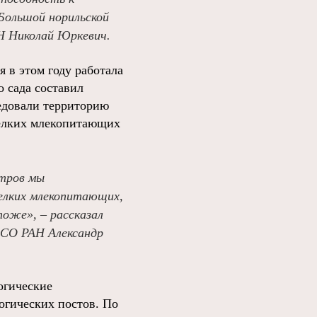
Большой норильской
АН Николай Юркевич.
 в этом году работала
 сада составил
ледовали территорию
мелких млекопитающих
етров мы
мелких млекопитающих,
тоже», – рассказал
 СО РАН Александр
огические
огических постов. По