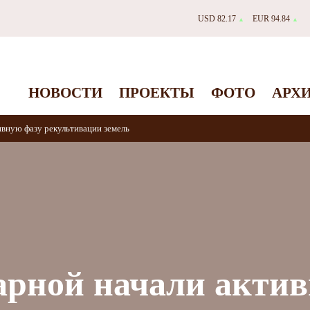
USD 82.17
EUR 94.84
▲
▲
НОВОСТИ
ПРОЕКТЫ
ФОТО
АРХ
ивную фазу рекультивации земель
арной начали акти