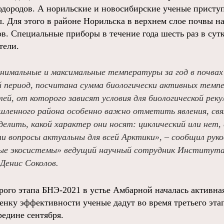
водородов. А норильские и новосибирские ученые присту
. Для этого в районе Норильска в верхнем слое почвы н
ов. Специальные приборы в течение года шесть раз в сут
тели.
нимальные и максимальные температуры за год в почвах 
й период, посчитана сумма биологически активных темп
ей, от которого зависят условия для биологической реку
шленного района особенно важно отметить явления, свя
елить, какой характер они носят: циклический или нет,
и вопросы актуальны для всей Арктики», – сообщил рук
е экосистемы» ведущий научный сотрудник Института 
Денис Соколов.
рого этапа БНЭ-2021 в устье Амбарной началась активна
енку эффективности ученые дадут во время третьего эта
редине сентября.