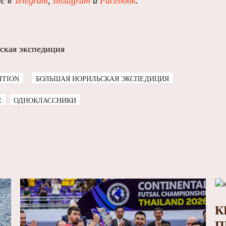
ас в
Telegram
,
Instagram
и
Facebook
.
ская экспедиция
ITION
БОЛЬШАЯ НОРИЛЬСКАЯ ЭКСПЕДИЦИЯ
E
ОДНОКЛАССНИКИ
К
П