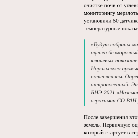
очистке почв от угле
мониторингу мерзлоты
установили 50 датчик
температурные показа
«Будут собраны ми
оценен безморозны
ключевых показател
Норильского промы
потеплением. Опред
антропогенный. Эт
БНЭ-2021 «Наземны
агрохимии СО РАН 
После завершения вто
земель. Первичную оц
который стартует в се