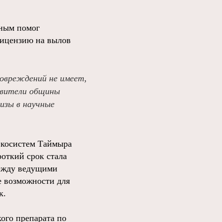
еным помог
лицензию на вылов
повреждений не имеет,
авители общины
изы в научные
экосистем Таймыра
откий срок стала
между ведущими
е возможности для
к.
ого препарата по