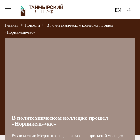
EN
Главная
Новости
В политехническом колледже прошел
«Норникель-час»
В политехническом колледже прошел
«Норникель-час»
Руководители Медного завода рассказали норильской молодежи