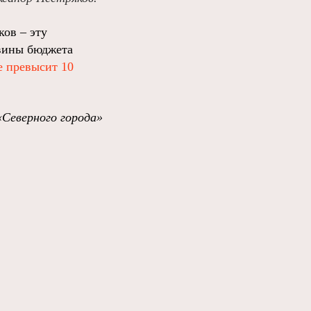
ков – эту
овины бюджета
е превысит 10
«Северного города»