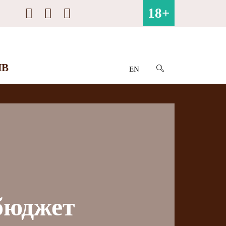
18+
ИВ
EN
бюджет