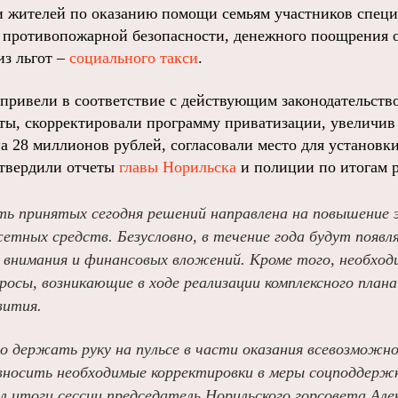
 жителей по оказанию помощи семьям участников спец
 противопожарной безопасности, денежного поощрения 
из льгот –
социального такси
.
привели в соответствие с действующим законодательств
ы, скорректировали программу приватизации, увеличив
на 28 миллионов рублей, согласовали место для установк
утвердили отчеты
главы Норильска
и полиции по итогам р
ть принятых сегодня решений направлена на повышение
етных средств. Безусловно, в течение года будут появл
внимания и финансовых вложений. Кроме того, необход
росы, возникающие в ходе реализации комплексного плана
вития.
 держать руку на пульсе в части оказания всевозможн
вносить необходимые корректировки в меры соцподдержк
итоги сессии председатель Норильского горсовета Але