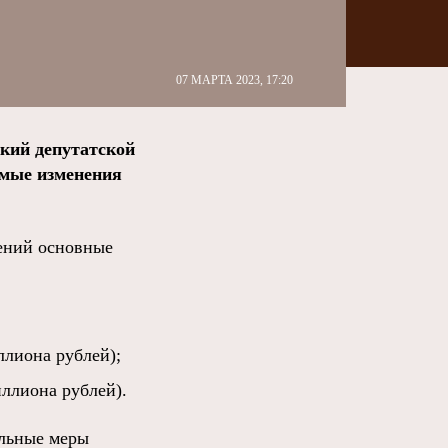
07 МАРТА 2023, 17:20
кий депутатской
емые изменения
нений основные
ллиона рублей);
иллиона рублей).
ельные меры