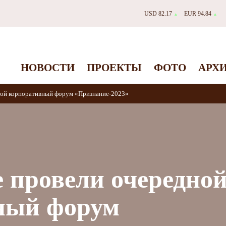
USD 82.17
EUR 94.84
▲
▲
НОВОСТИ
ПРОЕКТЫ
ФОТО
АРХ
ной корпоративный форум «Признание-2023»
 провели очередно
ный форум