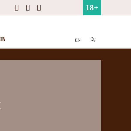
18+
ИВ
EN
й