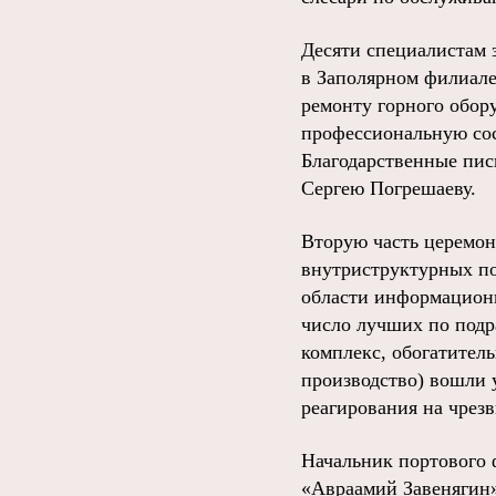
Десяти специалистам 
в Заполярном филиале
ремонту горного обор
профессиональную сос
Благодарственные пис
Сергею Погрешаеву.
Вторую часть церемон
внутриструктурных по
области информационн
число лучших по подр
комплекс, обогатител
производство) вошли 
реагирования на чрез
Начальник портового 
«Авраамий Завенягин»