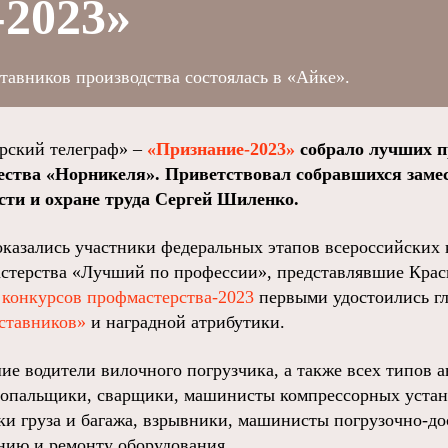
-2023»
авников производства состоялась в «Айке».
ский телеграф» –
«Признание-2023»
собрало лучших п
ества «Норникеля». Приветствовал собравшихся заме
сти и охране труда Сергей Шиленко.
казались участники федеральных этапов всероссийских 
стерства «Лучший по профессии», представлявшие Крас
конкурсов профмастерства-2023
первыми удостоились гл
ставников»
и наградной атрибутики.
ие водители вилочного погрузчика, а также всех типов 
ропальщики, сварщики, машинисты компрессорных устан
ки груза и багажа, взрывники, машинисты погрузочно-д
нию и ремонту оборудования.