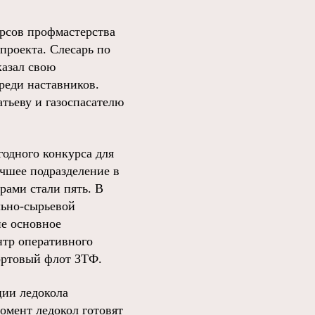
урсов профмастерства
проекта. Слесарь по
казал свою
реди наставников.
тьеву и газоспасателю
одного конкурса для
чшее подразделение в
рами стали пять. В
льно-сырьевой
ие основное
нтр оперативного
ортовый флот ЗТФ.
ции ледокола
омент ледокол готовят