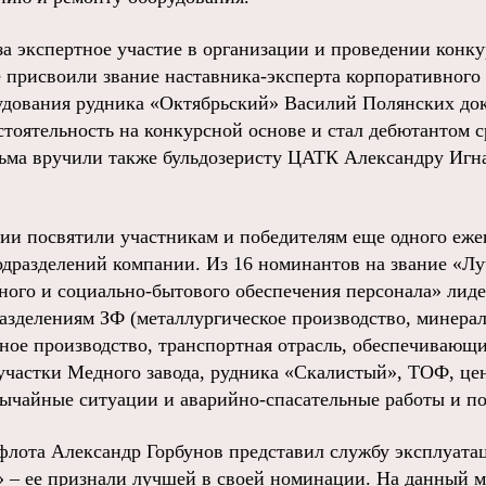
за экспертное участие в организации и проведении конк
 присвоили звание наставника-эксперта корпоративного 
удования рудника «Октябрьский» Василий Полянских до
тоятельность на конкурсной основе и стал дебютантом с
ьма вручили также бульдозеристу ЦАТК Александру Игна
ии посвятили участникам и победителям еще одного ежег
дразделений компании. Из 16 номинантов на звание «Лу
ого и социально-бытового обеспечения персонала» лиде
азделениям ЗФ (металлургическое производство, минера
ьное производство, транспортная отрасль, обеспечивающ
участки Медного завода, рудника «Скалистый», ТОФ, це
вычайные ситуации и аварийно-спасательные работы и п
флота Александр Горбунов представил службу эксплуата
 – ее признали лучшей в своей номинации. На данный м