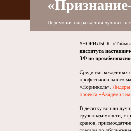
«Признание
Церемония награждения лучших наст
#НОРИЛЬСК. «Таймыр
института наставнич
ЗФ по промбезопасно
Среди награжденных о
профессионального ма
«Норникель».
Лидеры 
проекта «Академия на
В десятку вошли лучш
грузоподъемности, ст
кранов, приемосдатчи
слесари по обслужива