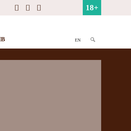
18+
ИВ
EN