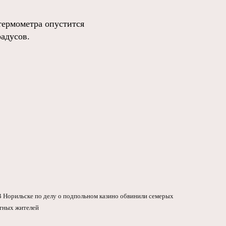
термометра опустится
радусов.