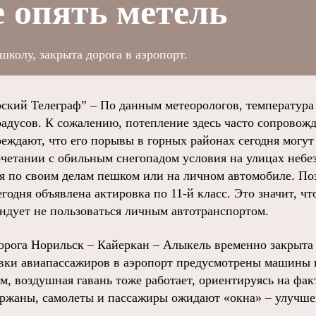
 опять метель
колу, закрыта дорога в аэропорт.
ий Телеграф” – По данным метеорологов, температура 
градусов. К сожалению, потепление здесь часто сопровож
еждают, что его порывы в горных районах сегодня могут 
сочетании с обильным снегопадом условия на улицах небе
 по своим делам пешком или на личном автомобиле. По
егодня объявлена актировка по 11-й класс. Это значит, ч
ндует не пользоваться личным автотранспортом.
дорога Норильск – Кайеркан – Алыкель временно закрыта 
тавки авиапассажиров в аэропорт предусмотрены машин
м, воздушная гавань тоже работает, ориентируясь на фак
ержаны, самолеты и пассажиры ожидают «окна» – улучше