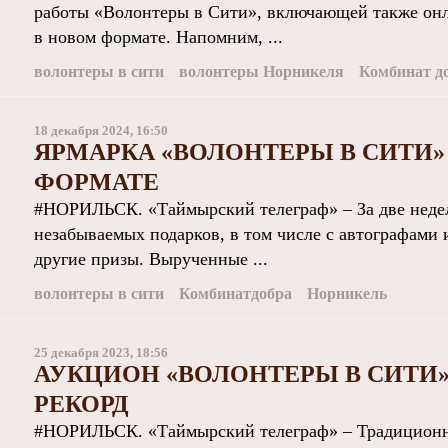
работы «Волонтеры в Сити», включающей также онла
в новом формате. Напомним, ...
волонтеры в сити
волонтеры Норникеля
Комбинат д
18 декабря 2024, 16:50
ЯРМАРКА «ВОЛОНТЕРЫ В СИТИ»
ФОРМАТЕ
#НОРИЛЬСК. «Таймырский телеграф» – За две неде
незабываемых подарков, в том числе с автографами
другие призы. Вырученные ...
волонтеры в сити
Комбинатдобра
Норникель
25 декабря 2023, 18:56
АУКЦИОН «ВОЛОНТЕРЫ В СИТИ
РЕКОРД
#НОРИЛЬСК. «Таймырский телеграф» – Традиционн