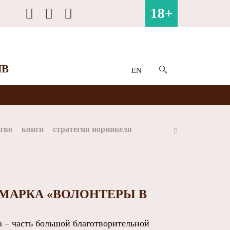
18+
ИВ
EN
тво
книги
стратегия норникеля
ай
Арктика
МФК Норильский никель
МАРКА «ВОЛОНТЕРЫ В
 – часть большой благотворительной