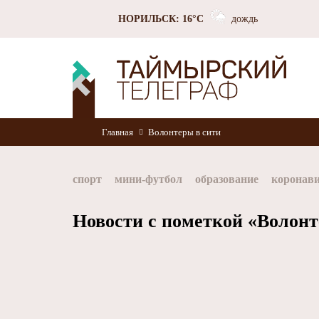
НОРИЛЬСК: 16°C
дождь
Главная
Волонтеры в сити
спорт
мини-футбол
образование
коронав
Норильск
Норникель
Красноярский край
Новости с пометкой «Волонт
хоккей
Заполярный филиал Норникеля
Nor