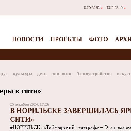
USD 80.93
EUR 93.19
▼
▼
НОВОСТИ
ПРОЕКТЫ
ФОТО
АРХ
ирус
культура
дети
экология
благоустройство
искусс
Таймыр
Дудинка
автографы истории
Красноярскийкр
еры в сити»
dStar
ЗГУ
Заполярный театр драмы
25 декабря 2024, 17:26
В НОРИЛЬСКЕ ЗАВЕРШИЛАСЬ ЯР
СИТИ»
#НОРИЛЬСК. «Таймырский телеграф» – Эта ярмарка