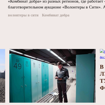
«Комбинат добра» из разных регионов, где работает 
благотворительном аукционе «Волонтеры в Сити». А
волонтеры в сити
Комбинат добра
В
Л
Т
Ф