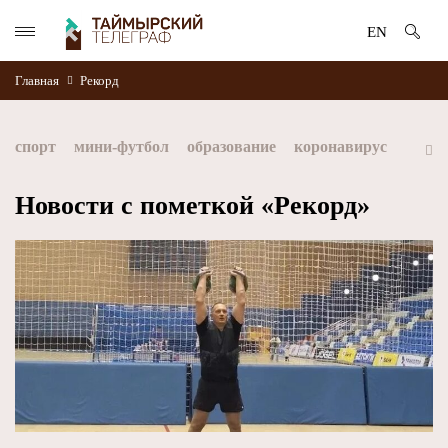
EN
Главная
Рекорд
спорт
мини-футбол
образование
коронавирус
культура
дети
экология
благоустройство
Новости с пометкой «Рекорд»
искусство
книги
стратегия норникеля
Норильск
Норникель
Красноярский край
Таймыр
Дудинка
автографы истории
Красноярскийкрай
Арктика
МФК Норильский никель
хоккей
Заполярный филиал Норникеля
NordStar
ЗГУ