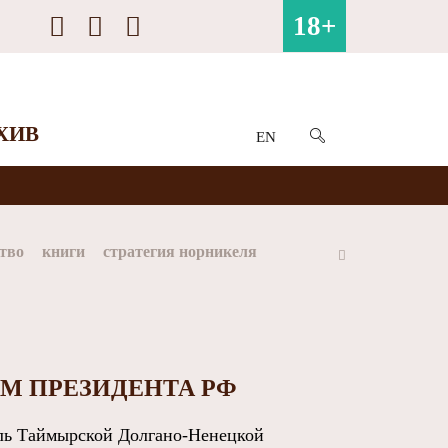
18+
ХИВ
EN
тво
книги
стратегия норникеля
ай
Арктика
МФК Норильский никель
М ПРЕЗИДЕНТА РФ
ль Таймырской Долгано-Ненецкой