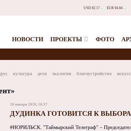
USD 82.17
EUR 94.84
▲
▲
НОВОСТИ
ПРОЕКТЫ
ФОТО
АР
ирус
культура
дети
экология
благоустройство
искусс
Таймыр
Дудинка
автографы истории
Красноярскийкр
ент»
dStar
ЗГУ
Заполярный театр драмы
18 января 2018, 10:37
ДУДИНКА ГОТОВИТСЯ К ВЫБОРА
#НОРИЛЬСК. "Таймырский Телеграф" – Председате