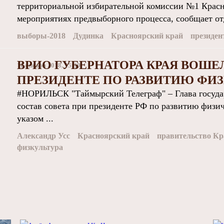
территориальной избирательной комиссии №1 Красн
мероприятиях предвыборного процесса, сообщает отд
выборы-2018
Дудинка
Красноярский край
президен
ВРИО ГУБЕРНАТОРА КРАЯ ВОШЕЛ
11 января 2018, 15:30
ПРЕЗИДЕНТЕ ПО РАЗВИТИЮ ФИЗ
#НОРИЛЬСК "Таймырский Телеграф" – Глава госуда
состав совета при президенте РФ по развитию физи
указом ...
Александр Усс
Красноярский край
правительство Кр
физкультура