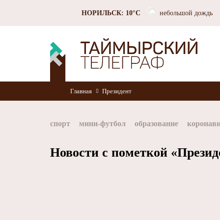
НОРИЛЬСК: 10°C
небольшой дождь
Главная
Президент
спорт
мини-футбол
образование
коронав
Норильск
Норникель
Красноярский край
Новости с пометкой «Презид
хоккей
Заполярный филиал Норникеля
Nor