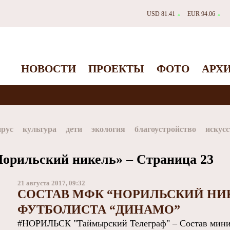
USD 81.41
EUR 94.06
▲
▲
НОВОСТИ
ПРОЕКТЫ
ФОТО
АРХ
ирус
культура
дети
экология
благоустройство
искусс
Таймыр
Дудинка
автографы истории
Красноярскийкр
орильский никель» – Страница 23
dStar
ЗГУ
Заполярный театр драмы
21 августа 2017, 09:32
СОСТАВ МФК “НОРИЛЬСКИЙ НИ
ФУТБОЛИСТА “ДИНАМО”
#НОРИЛЬСК "Таймырский Телеграф" – Состав мини-