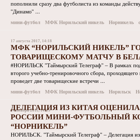
пополнили сразу два футболиста из команды дейст
"Динамо" ...
мини-футбол
МФК Норильский никель
Норникель
17 августа 2017, 14:18
МФК “НОРИЛЬСКИЙ НИКЕЛЬ” Г
ТОВАРИЩЕСКОМУ МАТЧУ В БЕЛ
#НОРИЛЬСК "Таймырский Телеграф" – В рамках подг
второго учебно-тренировочного сбора, проходящего
проведет две товарищеские встречи ...
мини-футбол
МФК Норильский никель
Норильск
Н
ДЕЛЕГАЦИЯ ИЗ КИТАЯ ОЦЕНИЛ
14 ноября 2011, 14:35
РОССИИ МИНИ-ФУТБОЛЬНЫЙ К
“НОРНИКЕЛЬ”
НОРИЛЬСК. "Таймырский Телеграф" – Делегация из 