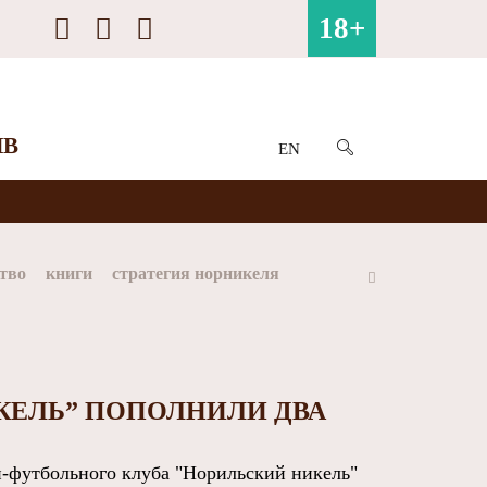
18+
ИВ
EN
тво
книги
стратегия норникеля
ай
Арктика
МФК Норильский никель
КЕЛЬ” ПОПОЛНИЛИ ДВА
футбольного клуба "Норильский никель"