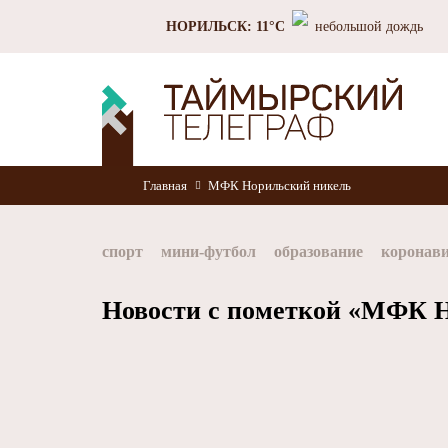
НОРИЛЬСК: 11°C
небольшой дождь
Главная
МФК Норильский никель
спорт
мини-футбол
образование
коронав
Норильск
Норникель
Красноярский край
Новости с пометкой «МФК Н
хоккей
Заполярный филиал Норникеля
Nor