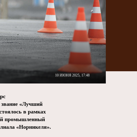
10 ИЮНЯ 2025, 17:48
рс
а звание «Лучший
стоялось в рамках
кий промышленный
илиала «Норникеля».