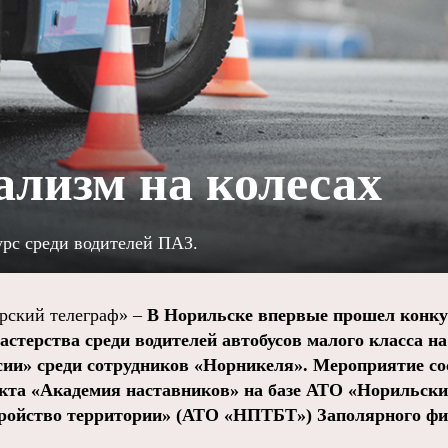
лизм на колесах
рс среди водителей ПАЗ.
ский телеграф» –
В Норильске впервые прошел конку
астерства среди водителей автобусов малого класса н
сии» среди сотрудников «Норникеля». Мероприятие со
екта «Академия наставников» на базе АТО «Норильс
тройство территории» (АТО «НПТБТ») Заполярного ф