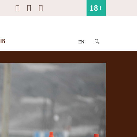
18+
ИВ
EN