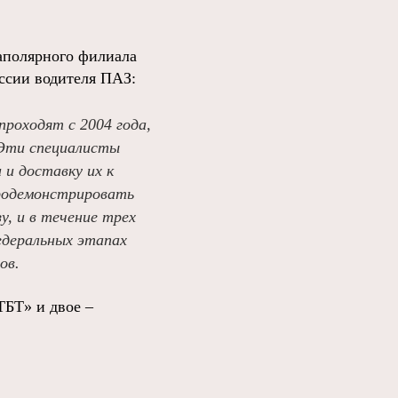
Заполярного филиала
ссии водителя ПАЗ:
роходят с 2004 года,
 Эти специалисты
и доставку их к
продемонстрировать
у, и в течение трех
едеральных этапах
ов.
ТБТ» и двое –