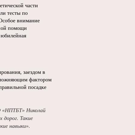
ретической части
ли тесты по
 Особое внимание
бной помощи
а юбилейная
рования, заездом в
Усложняющим фактором
 правильной посадке
О «НПТБТ» Николай
х дорог. Такие
кие навыки».