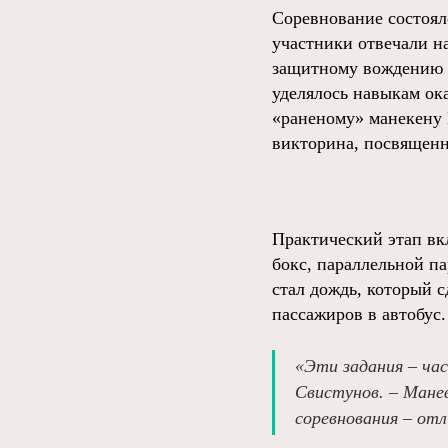
Соревнование состояло
участники отвечали н
защитному вождению и
уделялось навыкам о
«раненому» манекену 
викторина, посвященн
Практический этап вк
бокс, параллельной п
стал дождь, который 
пассажиров в автобус.
«Эти задания – ча
Свистунов. – Манев
соревнования – от