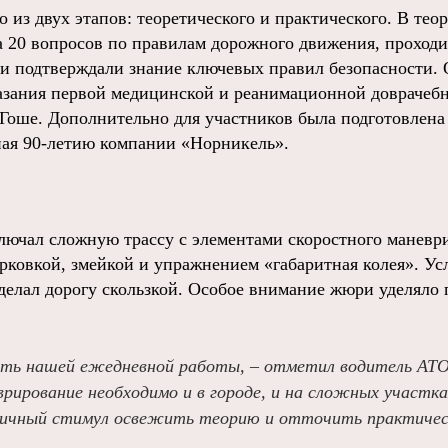
 из двух этапов: теоретического и практического. В тео
а 20 вопросов по правилам дорожного движения, проходи
 подтверждали знание ключевых правил безопасности.
казания первой медицинской и реанимационной довраче
Гоше. Дополнительно для участников была подготовлен
ая 90-летию компании «Норникель».
лючал сложную трассу с элементами скоростного маневри
арковкой, змейкой и упражнением «габаритная колея». 
сделал дорогу скользкой. Особое внимание жюри уделяло
сть нашей ежедневной работы, – отметил водитель АТ
рирование необходимо и в городе, и на сложных участка
личный стимул освежить теорию и отточить практичес