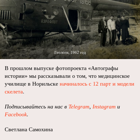
Геологи, 1962 год
В прошлом выпуске фотопроекта «Автографы
истории» мы рассказывали о том, что медицинское
училище в Норильске
начиналось с 12 парт и модели
скелета
.
Подписывайтесь на нас в
Telegram
,
Instagram
и
Facebook
.
Светлана Самохина