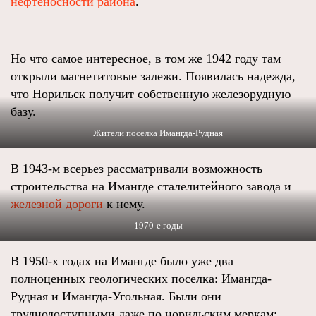
нефтеносности района
.
Но что самое интересное, в том же 1942 году там
открыли магнетитовые залежи. Появилась надежда,
что Норильск получит собственную железорудную
базу.
Жители поселка Имангда-Рудная
В 1943-м всерьез рассматривали возможность
строительства на Имангде сталелитейного завода и
железной дороги
к нему.
1970-е годы
В 1950-х годах на Имангде было уже два
полноценных геологических поселка: Имангда-
Рудная и Имангда-Угольная. Были они
труднодоступными даже по норильским меркам: