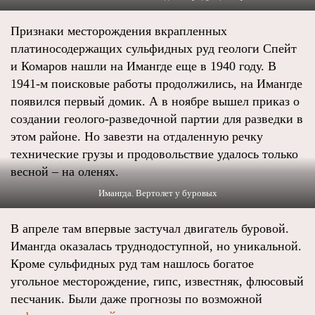
Признаки месторождения вкрапленных
платиносодержащих сульфидных руд геологи Спейт
и Комаров нашли на Имангде еще в 1940 году. В
1941-м поисковые работы продолжились, на Имангде
появился первый домик. А в ноябре вышел приказ о
создании геолого-разведочной партии для разведки в
этом районе. Но завезти на отдаленную речку
технические грузы и продовольствие удалось только
весной – на оленях.
Имангда. Вертолет у буровых
В апреле там впервые застучал двигатель буровой.
Имангда оказалась труднодоступной, но уникальной.
Кроме сульфидных руд там нашлось богатое
угольное месторождение, гипс, известняк, флюсовый
песчаник. Были даже прогнозы по возможной