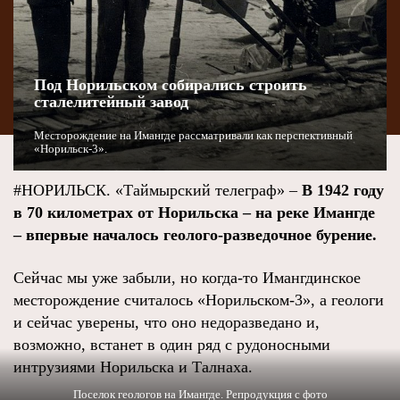
Под Норильском собирались строить
сталелитейный завод
Месторождение на Имангде рассматривали как перспективный
«Норильск-3».
#НОРИЛЬСК. «Таймырский телеграф» –
В 1942 году
в 70 километрах от Норильска – на реке Имангде
– впервые началось геолого-разведочное бурение.
Сейчас мы уже забыли, но когда-то Имангдинское
месторождение считалось «Норильском-3», а геологи
и сейчас уверены, что оно недоразведано и,
возможно, встанет в один ряд с рудоносными
интрузиями Норильска и Талнаха.
Поселок геологов на Имангде. Репродукция с фото