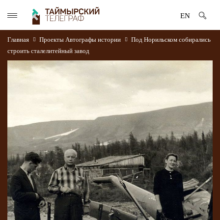
EN
Главная
Проекты
Автографы истории
Под Норильском собирались
строить сталелитейный завод