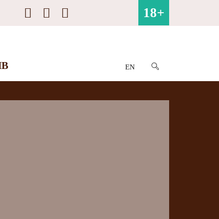
18+
ИВ
EN