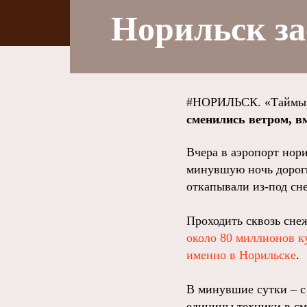
Норильск за
#НОРИЛЬСК. «Таймыр
сменились ветром, в
Вчера в аэропорт нор
минувшую ночь дороги
откапывали из-под сн
Проходить сквозь сне
около 80 миллионов к
именно в Норильске
.
В минувшие сутки – с 
единицы техники в сме