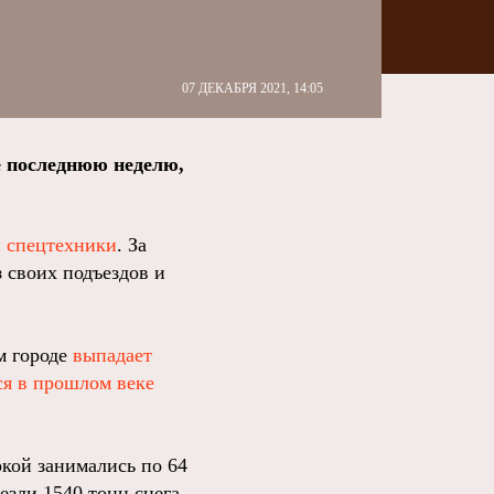
07 ДЕКАБРЯ 2021, 14:05
е последнюю неделю,
и спецтехники
. За
 своих подъездов и
м городе
выпадает
ся в прошлом веке
ркой занимались по 64
езли 1540 тонн снега.