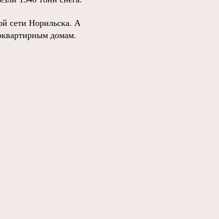
ой сети Норильска. А
оквартирным домам.