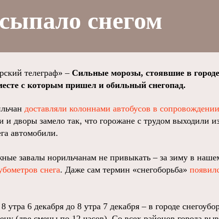
сыпало снегом
ский телеграф» –
Сильные морозы, стоявшие в город
месте с которым пришел и обильный снегопад.
ильчан
доставляли колоннами автобусов в сопровождени
 и дворы замело так, что горожане с трудом выходили из
ега автомобили.
жные завалы норильчанам не привыкать – за зиму в наше
убометров снега
. Даже сам термин «снегоборьба»
появил
8 утра 6 декабря до 8 утра 7 декабря – в городе снегоубо
ну (две смены по 12 часов). Со всех районов города выв