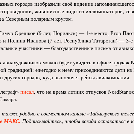
зных городов изобразили своё видение запоминающегося
ртпроводники, живописные виды из иллюминаторов, сев
за Северным полярным кругом.
имур Орешков (9 лет, Норильск) — 1‑е место, Егор Плот
 и Полина Иванова (7 лет, Республика Татарстан) — 3‑е
стальные участники — благодарственные письма от авиак
 авиахудожников можно будет увидеть в офисе продаж No
рой традицией: ежегодно к нему присоединяются дети из
и других городов, куда выполняет рейсы авиакомпания.
елеграф»
писал
, что на время летних отпусков NordStar в
Самара.
 также удобно в совместном канале «Таймырского теле
ре МАКС.
Подписывайтесь, чтобы всегда оставаться в к