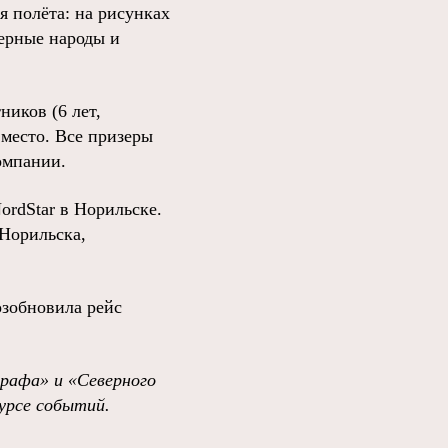
 полёта: на рисунках
ерные народы и
ников (6 лет,
 место. Все призеры
омпании.
rdStar в Норильске.
 Норильска,
озобновила рейс
графа»
и
«Северного
урсе событий
.