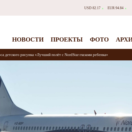
USD 82.17
EUR 94.84
▲
▲
НОВОСТИ
ПРОЕКТЫ
ФОТО
АРХ
рса детского рисунка «Лучший полёт с NordStar глазами ребенка»