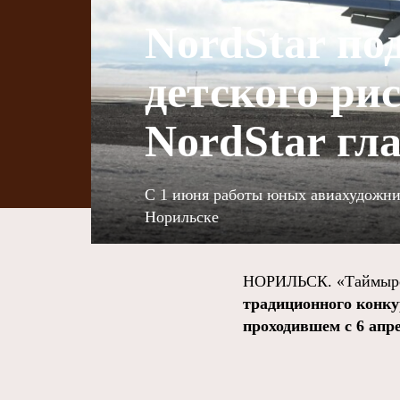
NordStar по
детского ри
NordStar гл
С 1 июня работы юных авиахудожни
Норильске
НОРИЛЬСК. «Таймырс
традиционного конку
проходившем с 6 апрел