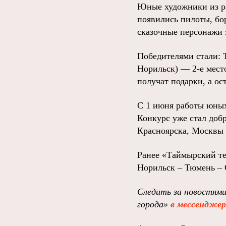
Юные художники из ра
появились пилоты, бо
сказочные персонажи 
Победителями стали: Т
Норильск) — 2‑е место
получат подарки, а о
С 1 июня работы юных
Конкурс уже стал доб
Красноярска, Москвы 
Ранее «Таймырский т
Норильск – Тюмень – 
Следить за новостями
города»
в мессендже