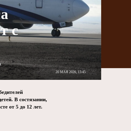
са
т с
в
20 МАЯ 2026, 15:45
бедителей
етей. В состязании,
те от 5 до 12 лет.