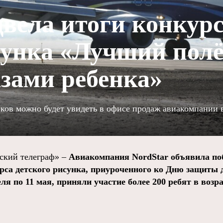
двела итоги конкур
сунка «Лучший полё
азами ребенка»
ков можно будет увидеть в офисе продаж авиакомпании 
кий телеграф» –
Авиакомпания NordStar объявила по
рса детского рисунка, приуроченного ко Дню защиты д
я по 11 мая, приняли участие более 200 ребят в возрас