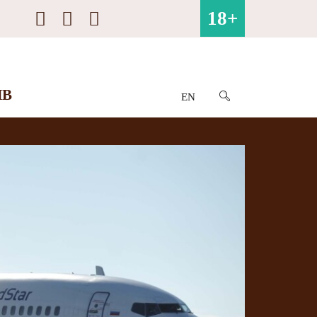
18+
ИВ
EN