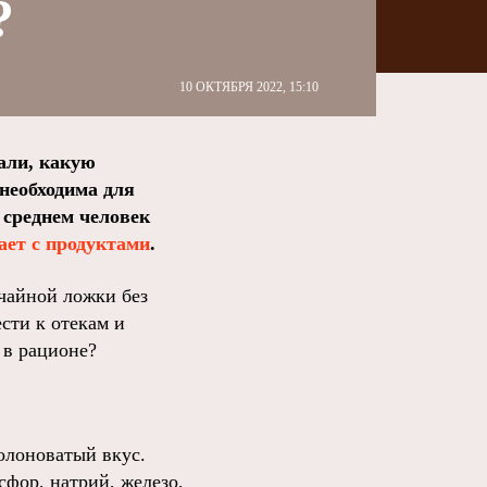
?
10 ОКТЯБРЯ 2022, 15:10
али, какую
необходима для
 среднем человек
ает с продуктами
.
чайной ложки без
сти к отекам и
 в рационе?
олоноватый вкус.
сфор, натрий, железо,