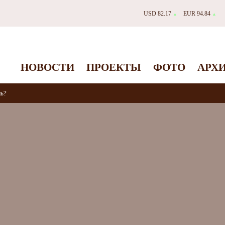
USD 82.17
EUR 94.84
▲
▲
НОВОСТИ
ПРОЕКТЫ
ФОТО
АРХ
ль?