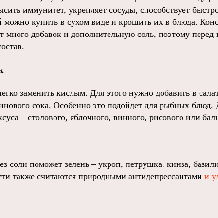
ысить иммунитет, укрепляет сосуды, способствует быст
й можно купить в сухом виде и крошить их в блюда. Кон
ит много добавок и дополнительную соль, поэтому перед
остав.
к
егко заменить кислым. Для этого нужно добавить в сала
инового сока. Особенно это подойдет для рыбных блюд.
уса – столового, яблочного, винного, рисового или бал
з соли поможет зелень – укроп, петрушка, кинза, базили
сти также считаются природными антидепрессантами
и у