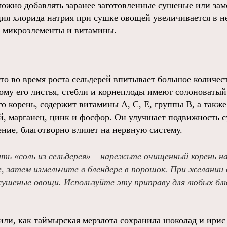
можно добавлять заранее заготовленные сушеные или за
ия хлорида натрия при сушке овощей увеличивается в не
е микроэлементы и витамины.
то во время роста сельдерей впитывает большое количес
ому его листья, стебли и корнеплоды имеют солоноватый 
го корень, содержит витамины А, С, Е, группы В, а также
й, марганец, цинк и фосфор. Он улучшает подвижность с
ние, благотворно влияет на нервную систему.
ь «соль из сельдерея» – нарежьте очищенный корень на
, затем измельчите в блендере в порошок. При желании 
 сушеные овощи. Используйте эту приправу для любых бл
или, как таймырская мерзлота сохранила шоколад и ири