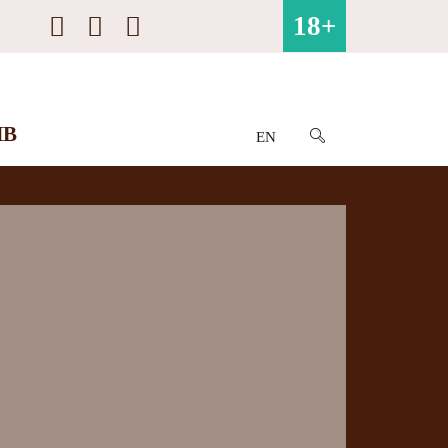
18+
ИВ
EN