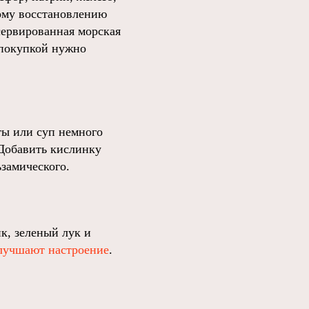
рому восстановлению
сервированная морская
 покупкой нужно
ты или суп немного
 Добавить кислинку
ьзамического.
к, зеленый лук и
лучшают настроение
.