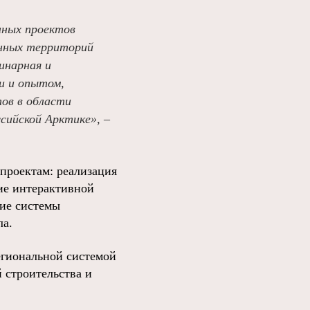
нных проектов
енных территорий
инарная и
и и опытом,
ов в области
сийской Арктике», –
 проектам: реализация
ие интерактивной
ние системы
ла.
егиональной системой
 строительства и