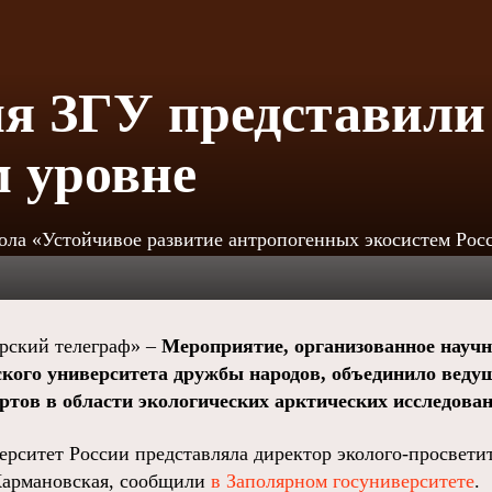
я ЗГУ представили
 уровне
ола «Устойчивое развитие антропогенных экосистем Рос
ский телеграф» –
Мероприятие, организованное науч
ского университета дружбы народов, объединило веду
ртов в области экологических арктических исследован
рситет России представляла директор эколого-просветит
Кармановская, сообщили
в Заполярном госуниверситете
.