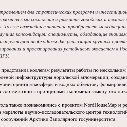
равлением для стратегических программ и инвестицио
кологического состояния и развитие городских и техног
и. Также важнейшее значение приобретает междисципл
аучная консолидация: специалисты, обладающие знаниям
раструктурой необходимы для реализации крупных проект
лирования и проектирования устойчивых экосистем в Рос
ЗГУ.
 представила коллегам результаты работы по нескольким
еленой инфраструктуры норильской агломерации; создан
 мониторинга атмосферы и водных объектов; формирова
в соответствии с принципами экономики замкнутого цик
тола также познакомились с проектом NordHouseMap и р
 мерзлоты научно-исследовательского центра технологий
 сооружений Арктики Заполярного госуниверситета.