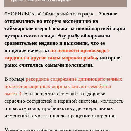
промысловый лов которой запрещен.
#НОРИЛЬСК. «Таймырский телеграф» –
Ученые
отправились во вторую экспедицию на
таймырское озеро Собачье за новой партией икры
путоранского гольца. Эту рыбу обнаружили
сравнительно недавно и выяснили, что ее
пищевые качества
по ценности превосходят
сардины и другие виды морской рыбы
, которые
ранее считались самыми полезными.
В гольце
рекордное содержание длинноцепочечных
полиненасыщенных жирных кислот семейства
омега-3
. Эти вещества отвечают за здоровье
сердечно-сосудистой и нервной системы, молодость
и красоту кожи, профилактику дегенеративных
изменений в мозге и предотвращение ожирения.
Ученые хотят добиться размножения гольца в