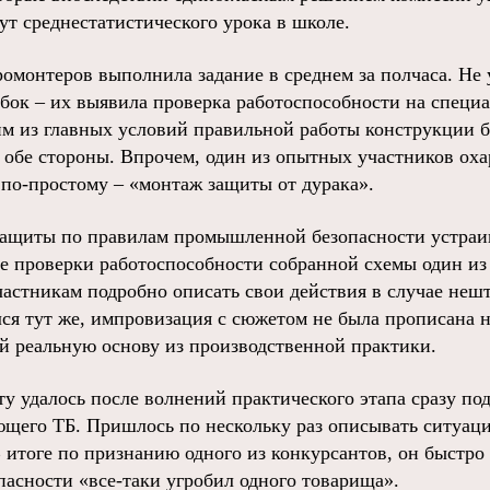
ут среднестатистического урока в школе.
ромонтеров выполнила задание в среднем за полчаса. Не 
ибок – их выявила проверка работоспособности на специа
м из главных условий правильной работы конструкции б
в обе стороны. Впрочем, один из опытных участников оха
 по-простому – «монтаж защиты от дурака».
ащиты по правилам промышленной безопасности устраив
ле проверки работоспособности собранной схемы один из
частникам подробно описать свои действия в случае неш
я тут же, импровизация с сюжетом не была прописана н
ой реальную основу из производственной практики.
у удалось после волнений практического этапа сразу по
щего ТБ. Пришлось по нескольку раз описывать ситуаци
 итоге по признанию одного из конкурсантов, он быстро
пасности «все-таки угробил одного товарища».