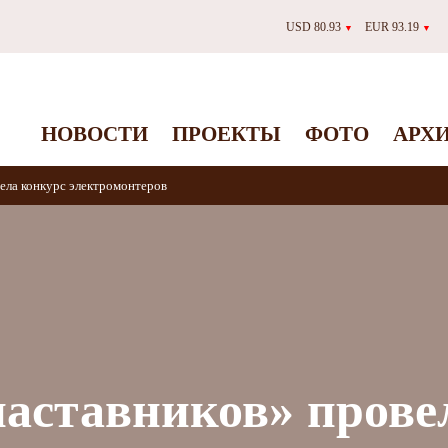
USD 80.93
EUR 93.19
▼
▼
НОВОСТИ
ПРОЕКТЫ
ФОТО
АРХ
ела конкурс электромонтеров
аставников» прове