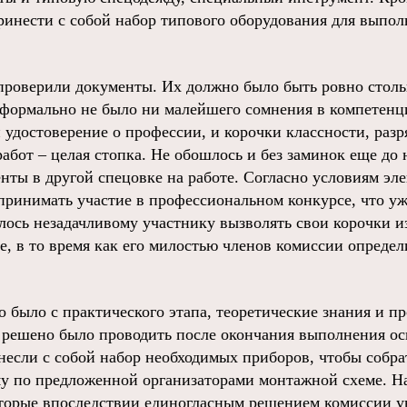
инести с собой набор типового оборудования для выпол
проверили документы. Их должно было быть ровно столь
формально не было ни малейшего сомнения в компетенц
 удостоверение о профессии, и корочки классности, разр
бот – целая стопка. Не обошлось и без заминок еще до н
нты в другой спецовке на работе. Согласно условиям эл
принимать участие в профессиональном конкурсе, что уж 
ось незадачливому участнику вызволять свои корочки и
е, в то время как его милостью членов комиссии опреде
 было с практического этапа, теоретические знания и п
 решено было проводить после окончания выполнения ос
несли с собой набор необходимых приборов, чтобы собра
 по предложенной организаторами монтажной схеме. На
оторые впоследствии единогласным решением комиссии у