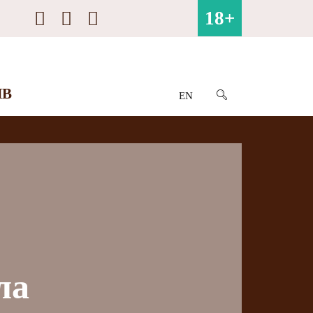
18+
ИВ
EN
ла