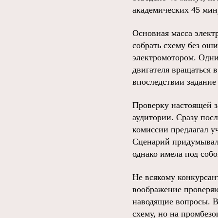
академических 45 мин
Основная масса элект
собрать схему без ош
электромотором. Одни
двигателя вращаться 
впоследствии задание
Проверку настоящей з
аудитории. Сразу пос
комиссии предлагал у
Сценарий придумывалс
однако имела под соб
Не всякому конкурсант
воображение проверяю
наводящие вопросы. В
схему, но на промбезо