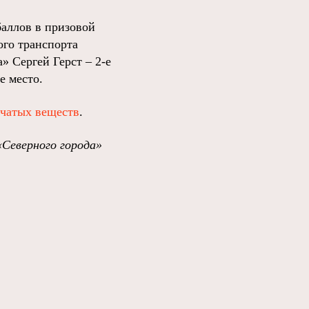
баллов в призовой
ого транспорта
» Сергей Герст – 2-е
е место.
вчатых веществ
.
«Северного города»