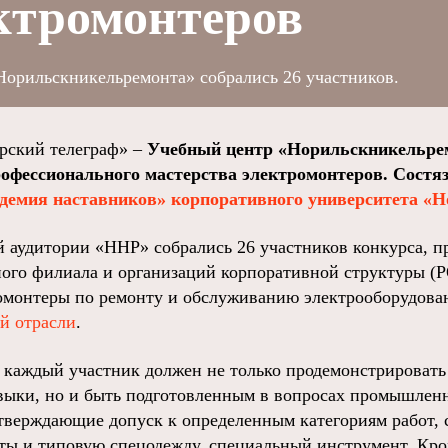
ктромонтеров
Норильскникельремонта» собрались 26 участников.
ский телеграф» –
Учебный центр «Норильскникельре
офессионального мастерства электромонтеров. Состя
демия наставников» корпоративного университета «
 аудитории «ННР» собрались 26 участников конкурса, п
ого филиала и организаций корпоративной структуры (
ромонтеры по ремонту и обслуживанию электрооборудов
й отрасли
.
 каждый участник должен не только продемонстрировать
ыки, но и быть подготовленным в вопросах промышленн
тверждающие допуск к определенным категориям работ, 
ы и типовую спецодежду, специальный инструмент. Кром