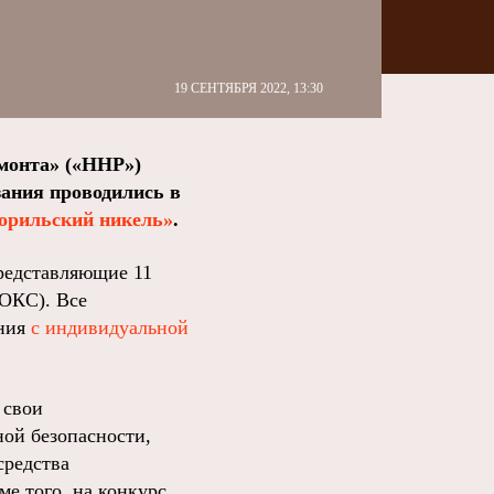
19 СЕНТЯБРЯ 2022, 13:30
монта» («ННР»)
зания проводились в
Норильский никель»
.
редставляющие 11
РОКС). Все
ания
с индивидуальной
 свои
ой безопасности,
средства
е того, на конкурс