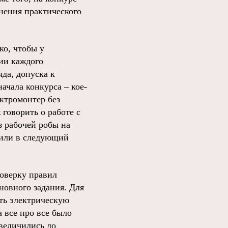
нения практического
ко, чтобы у
ии каждого
яда, допуска к
ачала конкурса – кое-
ектромонтер без
говорить о работе с
з рабочей робы на
лили в следующий
роверку правил
новного задания. Для
ть электрическую
 все про все было
величились до