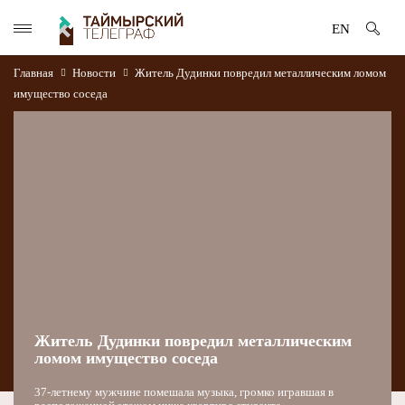
EN
Главная
Новости
Житель Дудинки повредил металлическим ломом
имущество соседа
Житель Дудинки повредил металлическим
ломом имущество соседа
37-летнему мужчине помешала музыка, громко игравшая в