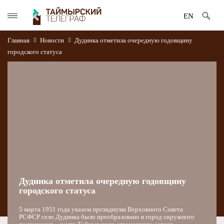
EN
Главная
Новости
Дудинка отметила очередную годовщину
городского статуса
Дудинка отметила очередную годовщину
городского статуса
5 марта 1951 года указом президиума Верховного Совета
РСФСР село Дудинка было преобразовано в город окружного