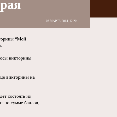
края
03 МАРТА 2014, 12:20
кторины “Мой
.
росы викторины
ице викторины на
дет состоять из
ят по сумме баллов,