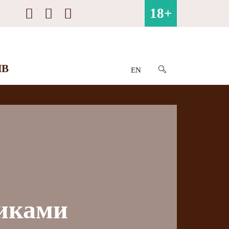
18+
ИВ
EN
никами