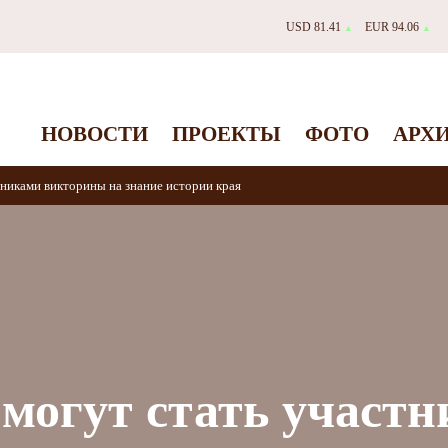
USD 81.41
EUR 94.06
▲
▲
НОВОСТИ
ПРОЕКТЫ
ФОТО
АРХ
тниками викторины на знание истории края
могут стать участ