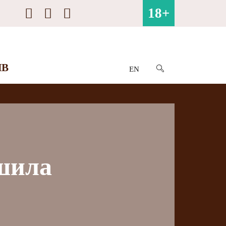
18+
ИВ
EN
ршила