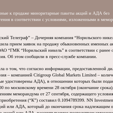
нные к продаже миноритарные пакеты акций и АДА без
ения в соответствии с условиями, изложенными в мемор
й Телеграф” – Дочерняя компания “Норильского никеля
ершила прием заявок на продажу обыкновенных именных 
ОАО “ГМК “Норильский никель” в соответствии с ранее
ия. Об этом сообщили в пресс-службе компании.
ила о том, что согласно информации, предоставленной д
я – компанией Citigroup Global Markets Limited – коли
рые удостоверены АДА), в отношении которых были пода
00 по московскому времени 28 октября (окончание срока)
ениям меморандума от 27 сентября, содержащего услови
риобретения (“К”) составил 0.1094789399. NN Investmen
ций или АДА, который до окончания срока надлежащим о
во акций или АДА, рассчитываемое посредством умножен