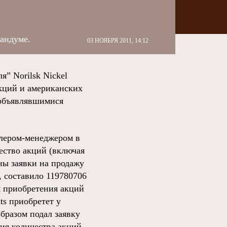
андуме.
03 НОЯБРЯ 2011, 14:12
” Norilsk Nickel
акций и американских
 объявлявшимися
илером-менеджером в
чество акций (включая
ны заявки на продажу
, составило 119780706
я приобретения акций
ts приобретет у
бразом подал заявку
ия количества акций