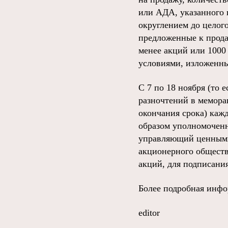
или АДА, указанного 
округлением до целог
предложенные к прода
менее акций или 1000
условиями, изложенн
С 7 по 18 ноября (то 
разночтений в меморан
окончания срока) каж
образом уполномоченн
управляющий ценными 
акционерного обществ
акций, для подписани
Более подробная инфо
editor