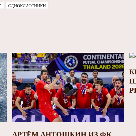
E
ОДНОКЛАССНИКИ
К
П
Р
АРТЁМ АНТОШКИН ИЗ ФК