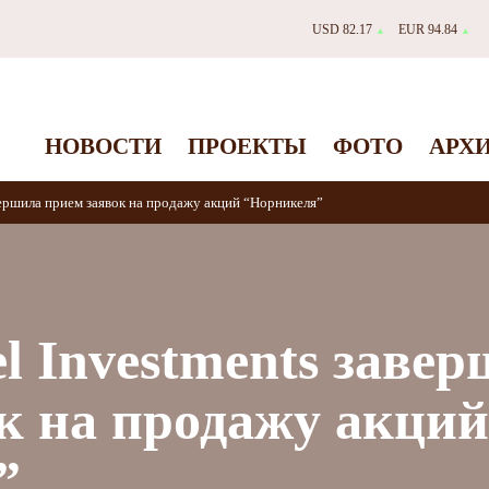
USD 82.17
EUR 94.84
▲
▲
НОВОСТИ
ПРОЕКТЫ
ФОТО
АРХ
авершила прием заявок на продажу акций “Норникеля”
el Investments заве
к на продажу акций
”