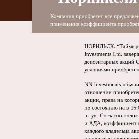
Компания приобретет все предложе
применения коэффициента приобрет
НОРИЛЬСК. “Таймырски
Investments Ltd. зав
депозитарных акций 
условиями приобретен
NN Investments объяв
отношении приобретени
акции, права на кото
по состоянию на в 16:
штук. Согласно полож
и АДА, коэффициент п
каждого владельца ак
на продажу, количест