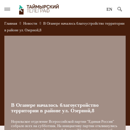
EN
Главная
Новости
В Оганере началось благоустройство территории
в районе ул. Озерной,8
В Оганере началось благоустройство
территории в районе ул. Озерной,8
Норильское отделение Всероссийской партии "Единая Россия"
собрало всех на субботник. На инициативу партии откликнулись