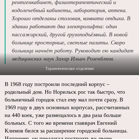
рентгенкабинет, физиотерапевтический и
водолечебный кабинеты, лаборатория, аптека.
Хорошо отделаны столовая, комната отдыха. В
здании работают два электролифта: один
пассажирский, другой грузоподъёмный. В новой
больнице просторные, светлые палаты. Скоро
больница начнёт работу. Руководит ею кандидат
медицинских наук Захар Ильич Розенблюм.
Терапевтическое отделение
В 1968 году построили последний корпус –
родильный дом. Но Норильск рос так быстро, что
больничный городок стал ему мал почти сразу. В
1969 году в двух основных корпусах, рассчитанных
на 440 коек, уже размещалось в два раза больше
больных. С того же времени главврач Евгений
Климов бился за расширение городской больницы.
Например, он предлагал построить во дворе