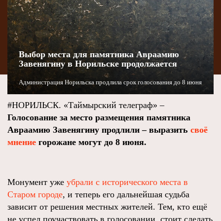
Выбор места для памятника Авраамию
Завенягину в Норильске продолжается
Администрация Норильска продлила срок голосования до 8 июня
#НОРИЛЬСК. «Таймырский телеграф» –
Голосование за место размещения памятника
Авраамию Завенягину продлили – выразить
своё
мнение
горожане могут до 8 июня.
Монумент уже
убрали с исторического места в
Старом городе
, и теперь его дальнейшая судьба
зависит от решения местных жителей. Тем, кто ещё
не успел поучаствовать в голосовании, стоит сделать