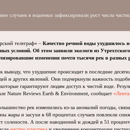
ине случаев в водоемах зафиксировали рост числа части
ский телеграф» –
Качество речной воды ухудшилось во
ных условий. Об этом заявили экологи из Утрехтского
лизировавшие изменения почти тысячи рек в разных р
 выводу, что ухудшение происходит в последние десятил
дей и других явлений. Они подчеркнули важность подоб
 которые гарантируют людям доступ к чистой воде. Резу
ле Nature Reviews Earth & Environment, сообщает
«Лента
льшинство рек изменились из-за аномалий погоды, связ
олны жары и засухи в 68 процентах случаев повлекли сн
ст солености. А после наводнений и дождей в 51 процент
исла
частиц пластика
и увеличение концентрации пестиц