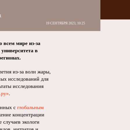
ц
19 СЕНТЯБРЯ 2023, 10:25
 всем мире из-за
 университета в
егионах.
етия из-за волн жары,
ных исследований для
льтаты исследования
.ру»
.
анных с
глобальным
ижение концентрации
е случаев экологи
идов, нитратов и