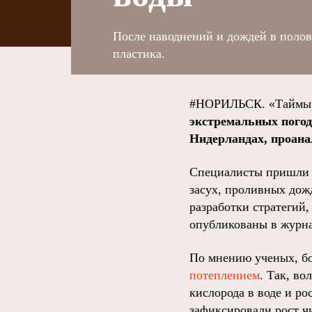
После наводнений и дождей в полов
пластика.
#НОРИЛЬСК. «Таймыр
экстремальных погод
Нидерландах, проана
Специалисты пришли к
засух, проливных дож
разработки стратегий,
опубликованы в журна
По мнению ученых, бо
потеплением
. Так, в
кислорода в воде и ро
зафиксировали рост ч