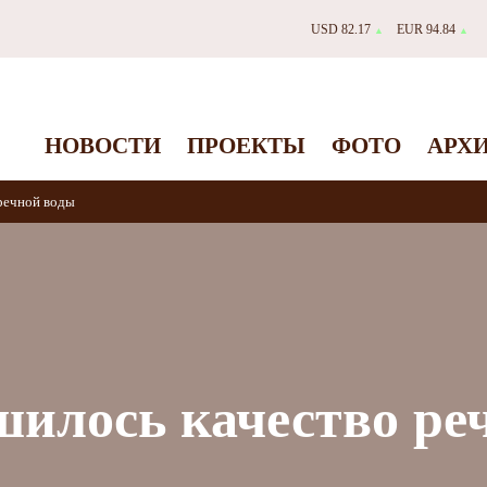
USD 82.17
EUR 94.84
▲
▲
НОВОСТИ
ПРОЕКТЫ
ФОТО
АРХ
речной воды
шилось качество ре