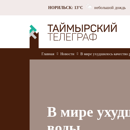
НОРИЛЬСК: 13°C
небольшой дождь
Главная
Новости
В мире ухудшилось качество 
В мире ухуд
воды