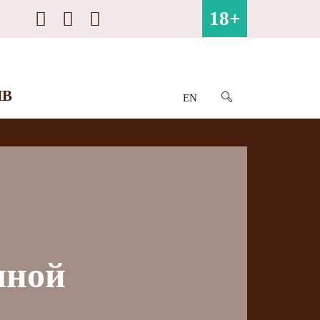
18+
ИВ
EN
чной