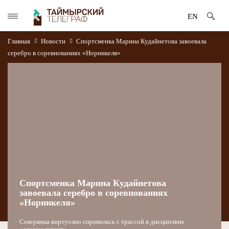
EN
Главная
Новости
Спортсменка Марина Кудайнетова завоевала
серебро в соревнованиях «Норникеля»
Спортсменка Марина Кудайнетова
завоевала серебро в соревнованиях
«Норникеля»
Северянка виртуозно справилась с трассой в дисциплине