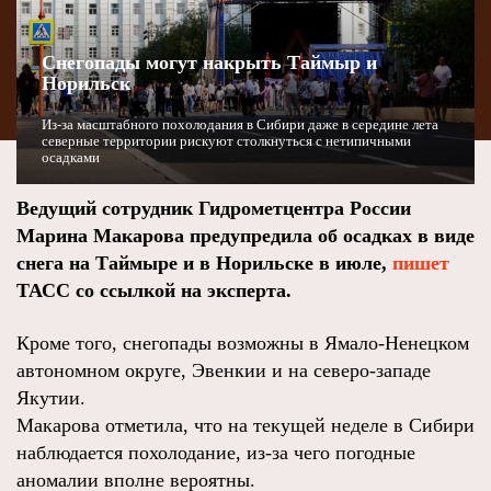
Снегопады могут накрыть Таймыр и
Норильск
Из‑за масштабного похолодания в Сибири даже в середине лета
северные территории рискуют столкнуться с нетипичными
осадками
Ведущий сотрудник Гидрометцентра России
Марина Макарова предупредила об осадках в виде
снега на Таймыре и в Норильске в июле,
пишет
ТАСС со ссылкой на эксперта.
Кроме того, снегопады возможны в Ямало‑Ненецком
автономном округе, Эвенкии и на северо‑западе
Якутии.
Макарова отметила, что на текущей неделе в Сибири
наблюдается похолодание, из‑за чего погодные
аномалии вполне вероятны.