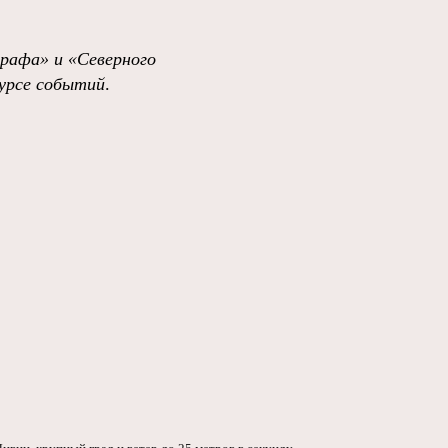
графа»
и
«Северного
урсе событий
.