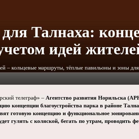
для Талнаха: конц
 учетом идей жителе
ей – кольцевые маршруты, тёплые павильоны и зоны для
ский телеграф» –
Агентство развития Норильска (АР
цию концепции благоустройства парка в районе Талнах
вят готовую концепцию и функциональное зонировани
удет гулять с коляской, бегать по утрам, проводить ф