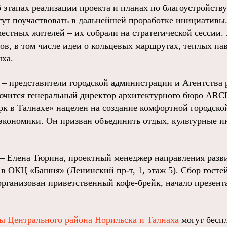
 этапах реализации проекта и планах по благоустройству
гут поучаствовать в дальнейшей проработке инициативы.
естных жителей – их собрали на стратегической сессии.
сов, в том числе идеи о кольцевых маршрутах, теплых па
ыха.
– представители городской администрации и Агентства 
ючится генеральный директор архитектурного бюро ARC
рк в Талнахе» нацелен на создание комфортной городско
экономики. Он призван объединить отдых, культурные 
 – Елена Тюрина, проектный менеджер направления разви
 ОКЦ «Башня» (Ленинский пр‑т, 1, этаж 5). Сбор гостей
организован приветственный кофе‑брейк, начало презента
ы Центрального района Норильска и Талнаха
могут бесп