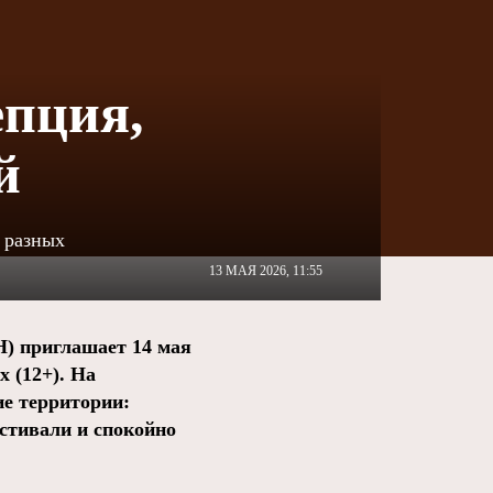
епция,
й
 разных
13 МАЯ 2026, 11:55
Н) приглашает 14 мая
 (12+). На
е территории:
естивали и спокойно