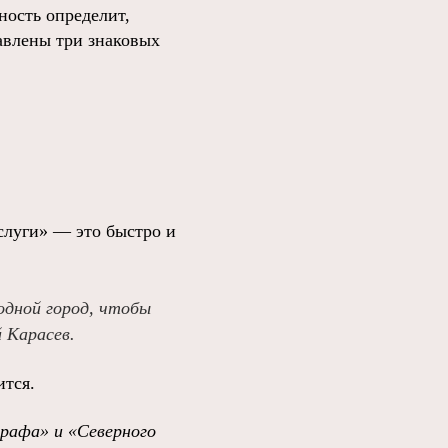
ность определит,
авлены три знаковых
слуги» — это быстро и
одной город, чтобы
 Карасев.
ится.
графа»
и
«Северного