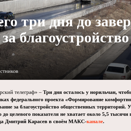
его три дня до зав
 за благоустройство
астников
ский телеграф» –
Три дня осталось у норильчан, чтоб
амках федерального проекта «Формирование комфортно
вание за благоустройство общественных территорий. 
о до целевого показателя не хватает около 5,5 тысячи 
да Дмитрий Карасев в своём MAКС-
канале
.