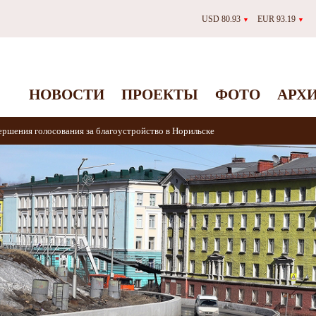
USD 80.93
EUR 93.19
▼
▼
НОВОСТИ
ПРОЕКТЫ
ФОТО
АРХ
вершения голосования за благоустройство в Норильске