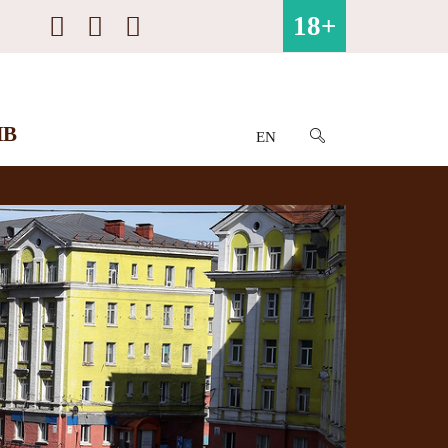
18+
ИВ
EN