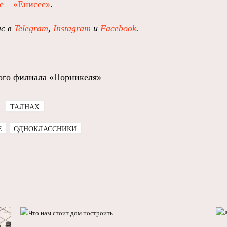
е – «Енисее»
.
ас в
Telegram
,
Instagram
и
Facebook
.
ого филиала «Норникеля»
ТАЛНАХ
E
ОДНОКЛАССНИКИ