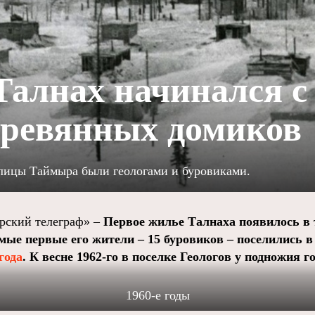
алнах начинался с
еревянных домиков
лицы Таймыра были геологами и буровиками.
ский телеграф» –
Первое жилье Талнаха появилось в
мые первые его жители – 15 буровиков – поселились в
года
. К весне 1962-го в поселке Геологов у подножия 
1960-е годы