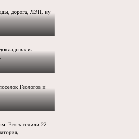
ады, дорога, ЛЭП, ну
докладывали:
.
поселок Геологов и
м. Его заселили 22
латория,