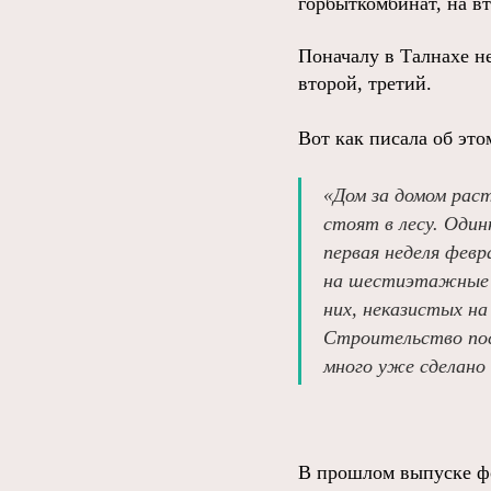
горбыткомбинат, на в
Поначалу в Талнахе н
второй, третий.
Вот как писала об это
«Дом за домом рас
стоят в лесу. Оди
первая неделя февр
на шестиэтажные г
них, неказистых н
Строительство пос
много уже сделано 
В прошлом выпуске ф