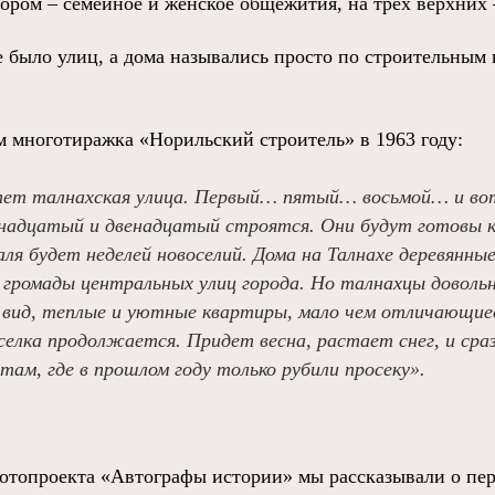
тором – семейное и женское общежития, на трех верхних 
е было улиц, а дома назывались просто по строительным
м многотиражка «Норильский строитель» в 1963 году:
тет талнахская улица. Первый… пятый… восьмой… и вот
ннадцатый и двенадцатый строятся. Они будут готовы к
аля будет неделей новоселий. Дома на Талнахе деревянны
ромады центральных улиц города. Но талнахцы доволь
а вид, теплые и уютные квартиры, мало чем отличающиес
елка продолжается. Придет весна, растает снег, и сраз
там, где в прошлом году только рубили просеку».
отопроекта «Автографы истории» мы рассказывали о пе