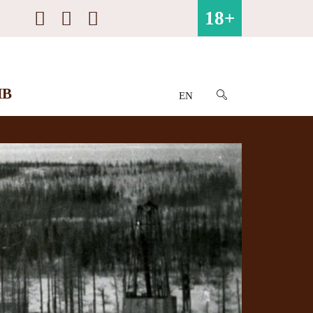
18+
ИВ
EN