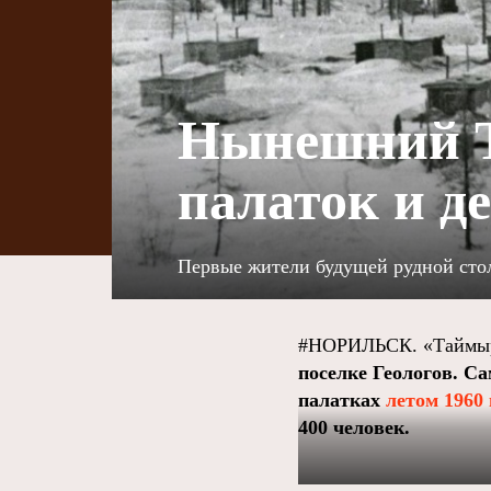
Нынешний Т
палаток и д
Первые жители будущей рудной сто
#НОРИЛЬСК. «Таймыр
поселке Геологов. Са
палатках
летом 1960 
400 человек.