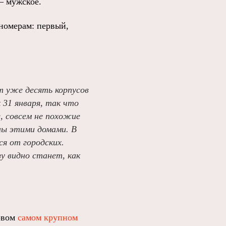
– мужское.
 номерам: первый,
 уже десять корпусов
 31 января, так что
е, совсем не похожие
ны этими домами. В
я от городских.
у видно станет, как
рвом
самом крупном