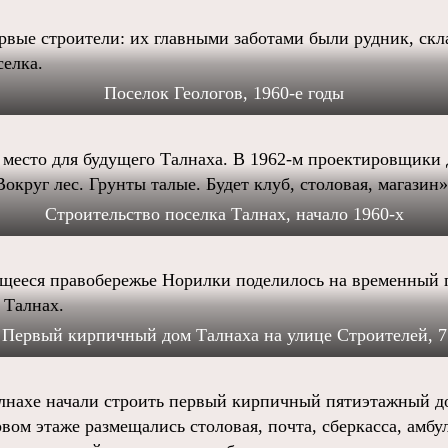
рвые строители: их главными заботами были рудник, скл
селка.
Поселок Геологов, 1960-е годы
место для будущего Талнаха. В 1962-м проектировщики 
круг лес. Грунты талые. Будет клуб, столовая, магазин»
Строительство поселка Талнах, начало 1960-х
ящееся правобережье Норилки поделилось на временный 
 Талнах.
Первый кирпичный дом Талнаха на улице Строителей, 7
алнахе начали строить первый кирпичный пятиэтажный до
рвом этаже размещались столовая, почта, сберкасса, амбу