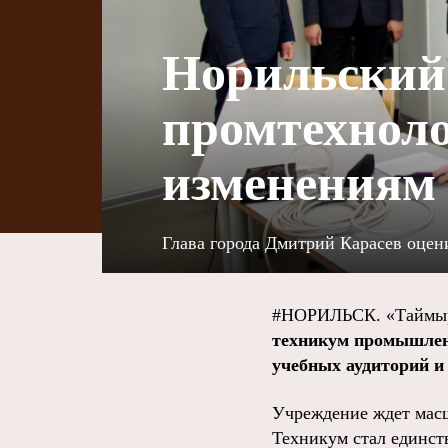
Норильский
промтехноло
изменениям 
Глава города Дмитрий Карасев оцен
#НОРИЛЬСК. «Таймыр
техникум промышленн
учебных аудиторий и
Учреждение ждет масш
Техникум стал единст