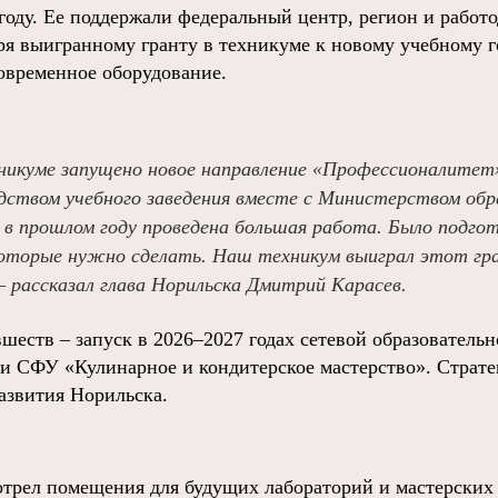
году. Ее поддержали федеральный центр, регион и работо
ря выигранному гранту в техникуме к новому учебному 
современное оборудование.
хникуме запущено новое направление «Профессионалитет
одством учебного заведения вместе с Министерством обр
 в прошлом году проведена большая работа. Было подго
которые нужно сделать. Наш техникум выиграл этот гра
– рассказал глава Норильска Дмитрий Карасев.
шеств – запуск в 2026–2027 годах сетевой образователь
и СФУ «Кулинарное и кондитерское мастерство». Страте
развития Норильска.
трел помещения для будущих лабораторий и мастерских 