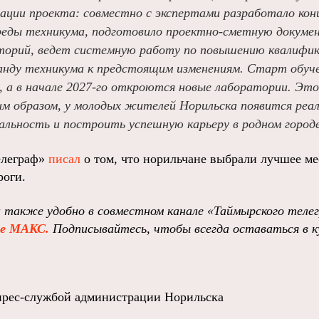
зации проекта: совместно с экспертами разработало ко
реды техникума, подготовило проектно‑сметную докуме
торий, ведет системную работу по повышению квалифика
анду техникума к предстоящим изменениям. Старт обуче
а, а в начале 2027‑го откроются новые лаборатории. Эт
ким образом, у молодых жителей Норильска появится реа
льность и построить успешную карьеру в родном городе
елеграф»
писал
о том, что норильчане выбрали лучшее мес
роги.
 также удобно в совместном канале «Таймырского теле
ре МАКС.
Подписывайтесь, чтобы всегда оставаться в к
прес-службой администрации Норильска