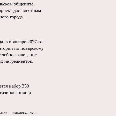
льском общепите.
 проект даст местным
ного города.
, а в январе 2027‑го
ратории по поварскому
 Учебное заведение
их ингредиентов.
тся набор 350
отизированное и
мме – совместно с