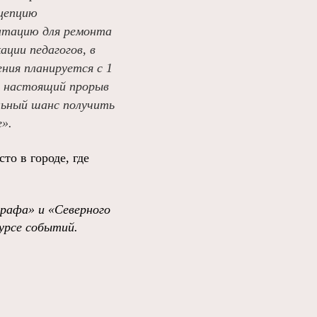
нцепцию
нтацию для ремонта
ции педагогов, в
ния планируется с 1
о настоящий прорыв
льный шанс получить
».
то в городе, где
графа»
и
«Северного
урсе событий
.