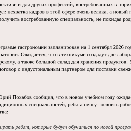
спективе и для других профессий, востребованных в нори
ул: нехватка кадров в этой сфере очень велика, а новый
получить востребованную специальность, не покидая род
грамме гастрономии запланирован на 1 сентября 2026 года
ратории. Ожидается, что в техникуме создадут две лабо
ерскому, а также большой склад для хранения продуктов.
договор с индустриальным партнером для поставки свеж
рий Похабов сообщил, что в новом учебном году ожидае
адиционных специальностей, ребята смогут освоить роб
тва:
ирать ребят, которые будут обучаться по новой програ