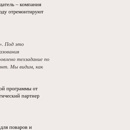
датель – компания
году отремонтируют
». Под это
азования
товлено техзадание по
нт. Мы видим, как
ной программы от
гический партнер
для поваров и