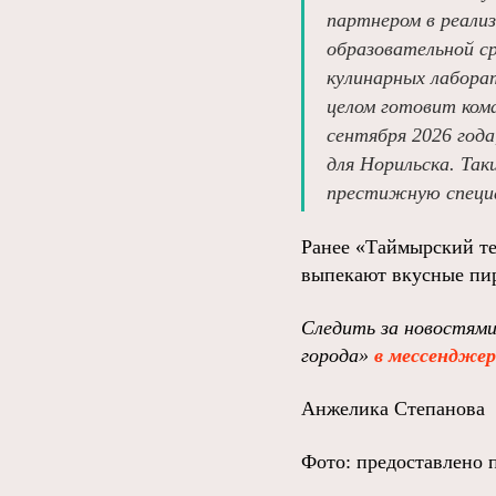
партнером в реали
образовательной с
кулинарных лабора
целом готовит ком
сентября 2026 год
для Норильска. Та
престижную специа
Ранее «Таймырский т
выпекают вкусные пи
Следить за новостями
города»
в мессендже
Анжелика Степанова
Фото: предоставлено 