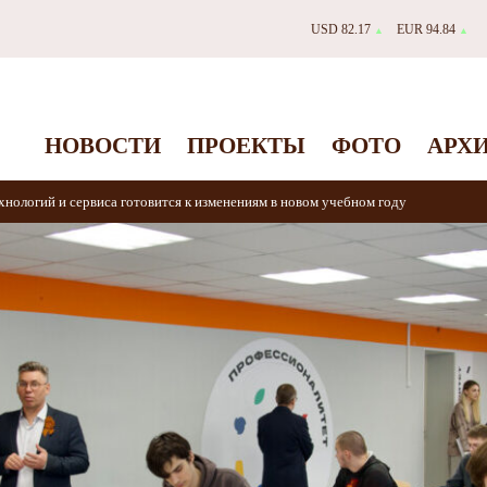
USD 82.17
EUR 94.84
▲
▲
НОВОСТИ
ПРОЕКТЫ
ФОТО
АРХ
нологий и сервиса готовится к изменениям в новом учебном году