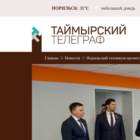
НОРИЛЬСК: 11°C
небольшой дождь
Главная
Новости
Норильский техникум промтех