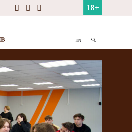
18+
ИВ
EN