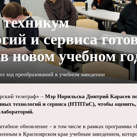
 техникум
гий и сервиса гото
в новом учебном го
ил ход преобразований в учебном заведении
ский телеграф» –
Мэр Норильска Дмитрий Карасев п
ых технологий и сервиса (НТПТиС), чтобы оценить, 
 лабораторий.
табное обновление – в том числе в рамках программы 
венным в Красноярском крае учебным заведением, которо