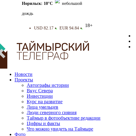
Норильск: 10°C
небольшой
дождь
18+
USD 82.17
EUR 94.84
▲
▲
Новости
Проекты
Автографы истории
Вкус Севера
Инвестиции
Курс на развитие
Лица умельцев
Люди северного сияния
Таймыр в фотообъективе редакции
Цифры и факты
Что можно увидеть на Таймыре
Фото