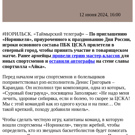
12 июня 2024, 16:00
#НОРИЛЬСК. «Таймырский телеграф» –
По приглашению
«Норникеля», приуроченного к празднованию Дня России,
игроки основного состава ПБК ЦСКА прилетели в
северный город, чтобы принять участие в товарищеском
матче. Ранее армейцы
провели серию мастер-классов
для
юных спортсменов и
оставили автографы
на стене славы
спортхолла «Айка».
Перед началом игры спортсменов и болельщиков
поприветствовал рэп-исполнитель Денис Григорьев –
Карандаш. Он исполнил три композиции, одна из которых,
«Суровый бэкграунд», посвящена Заполярью: «Не надо меня
лечить, здоровье сибиряка, если и болею, то скорее за ЦСКА!
Мы с этой командой как из одного куска и на пике… Он
такой крепкий, походу добавили никель».
Чтобы сделать честную игру, капитаны команд, в которую
вошли спортсмены «Норникеля», тянули жребий, чтобы
определить, кто из звездных баскетболистов будет помогать