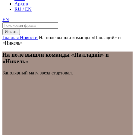
Архив
RU / EN
EN
Искать
Главная
Новости
На поле вышли команды «Палладий» и
«Никель»
На поле вышли команды «Палладий» и
«Никель»
Заполярный матч звезд стартовал.