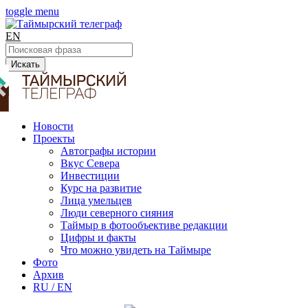
toggle menu
EN
Искать
Новости
Проекты
Автографы истории
Вкус Севера
Инвестиции
Курс на развитие
Лица умельцев
Люди северного сияния
Таймыр в фотообъективе редакции
Цифры и факты
Что можно увидеть на Таймыре
Фото
Архив
RU / EN