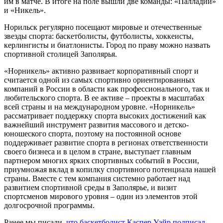
им в матче. В итоге на поле вышли две команды: «Палладий»
и «Никель».
Норильск регулярно посещают мировые и отечественные
звезды спорта: баскетболисты, футболисты, хоккеисты,
керлингисты и биатлонисты. Город по праву можно назвать
спортивной столицей Заполярья.
«Норникель» активно развивает корпоративный спорт и
считается одной из самых спортивно ориентированных
компаний в России в области как профессионального, так и
любительского спорта. В ее активе – проекты в масштабах
всей страны и на международном уровне. «Норникель»
рассматривает поддержку спорта высоких достижений как
важнейший инструмент развития массового и детско-
юношеского спорта, поэтому на постоянной основе
поддерживает развитие спорта в регионах ответственности
своего бизнеса и в целом в стране, выступает главным
партнером многих ярких спортивных событий в России,
приумножая вклад в копилку спортивного потенциала нашей
страны. Вместе с тем компания системно работает над
развитием спортивной среды в Заполярье, и визит
спортсменов мирового уровня – один из элементов этой
долгосрочной программы.
Ранее мы писали,
что баскетболист Каспер Уэйр подписал